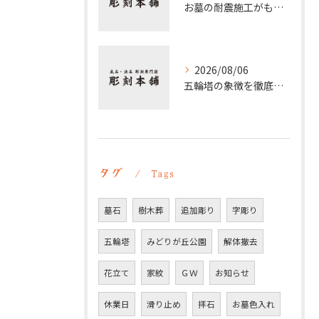
お墓の耐震施工がもたらす家族と供養の安心とその重要性を徹底解説
2026/08/06
五輪塔の象徴を徹底解説 仏教五大や梵字の意味と歴史的背景
タグ
Tags
墓石
樹木葬
追加彫り
字彫り
五輪塔
みどりが丘公園
解体撤去
花立て
家紋
ＧＷ
お知らせ
休業日
滑り止め
拝石
お墓色入れ