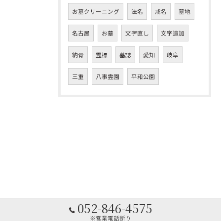
お墓クリーニング
法名
戒名
墓地
名古屋
お墓
文字直し
文字追加
納骨
霊標
墓誌
愛知
岐阜
三重
八事霊園
平和公園
052-846-4575
※営業電話断り