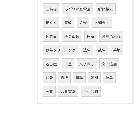
五輪塔
みどりが丘公園
解体撤去
花立て
家紋
ＧＷ
お知らせ
休業日
滑り止め
拝石
お墓色入れ
お墓クリーニング
法名
戒名
墓地
名古屋
お墓
文字直し
文字追加
納骨
霊標
墓誌
愛知
岐阜
三重
八事霊園
平和公園