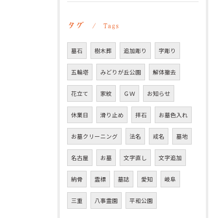
タグ
Tags
墓石
樹木葬
追加彫り
字彫り
五輪塔
みどりが丘公園
解体撤去
花立て
家紋
ＧＷ
お知らせ
休業日
滑り止め
拝石
お墓色入れ
お墓クリーニング
法名
戒名
墓地
名古屋
お墓
文字直し
文字追加
納骨
霊標
墓誌
愛知
岐阜
三重
八事霊園
平和公園