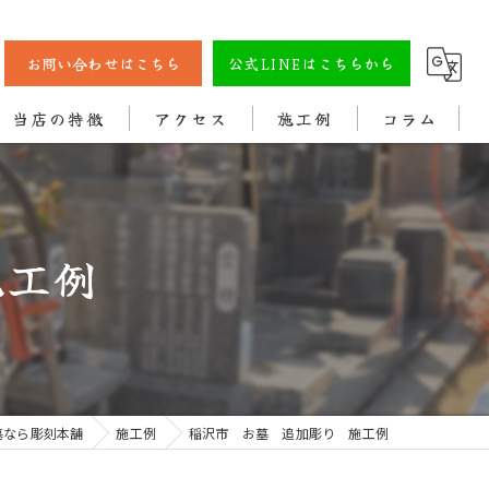
お問い合わせはこちら
公式LINEはこちらから
当店の特徴
アクセス
施工例
コラム
彫刻
戒名
施工例
法名
色入れ
クリーニング
墓なら彫刻本舗
施工例
稲沢市 お墓 追加彫り 施工例