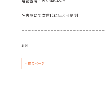
電話番号 :
052-846-4575
名古屋にて次世代に伝える彫刻
---------------------------------------------------------
彫刻
< 前のページ