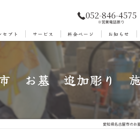
052-846-4575
※営業電話断り
ンセプト
サービス
料金ページ
お知らせ
あいさつ
エリア
市 お墓 追加彫り 
愛知県名古屋市のお