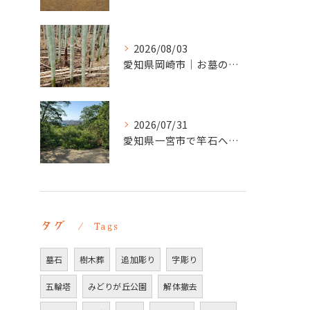
2026/08/03
愛知県岡崎市｜お墓の追加彫り施工例 ｜彫刻本舗
2026/07/31
愛知県一宮市で竿石への追加彫刻｜彫刻本舗
タグ
Tags
墓石
樹木葬
追加彫り
字彫り
五輪塔
みどりが丘公園
解体撤去