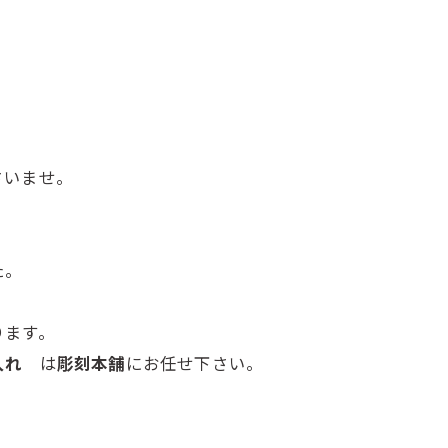
。
さいませ。
た。
ります。
色入れ
は
彫刻本舗
にお任せ下さい。