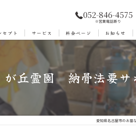
052-846-4575
※営業電話断り
ンセプト
サービス
料金ページ
お知らせ
あいさつ
エリア
りが丘霊園 納骨法要サ
愛知県名古屋市のお墓