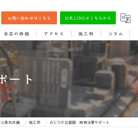
お問い合わせはこちら
公式LINEはこちらから
当店の特徴
アクセス
施工例
コラム
彫刻
戒名
ポート
法名
色入れ
クリーニング
なら彫刻本舗
施工例
みどりが丘霊園 納骨法要サポート