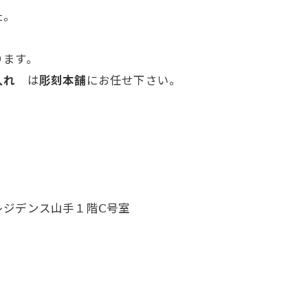
た。
ります。
色入れ
は
彫刻本舗
にお任せ下さい。
レジデンス山手１階Ⅽ号室