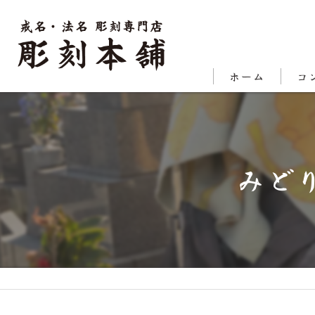
ホーム
コ
代表
対応
みど