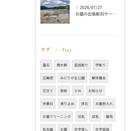
2026/07/27
お墓の出張彫刻サービス【彫刻本舗】愛知県豊明市
タグ
Tags
墓石
樹木葬
追加彫り
字彫り
五輪塔
みどりが丘公園
解体撤去
花立て
家紋
ＧＷ
お知らせ
休業日
滑り止め
拝石
お墓色入れ
お墓クリーニング
法名
戒名
墓地
名古屋
お墓
文字直し
文字追加