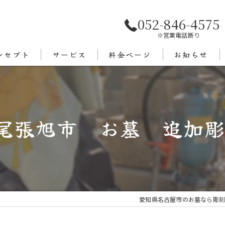
052-846-4575
※営業電話断り
ンセプト
サービス
料金ページ
お知らせ
あいさつ
エリア
尾張旭市 お墓 追加彫
愛知県名古屋市のお墓なら彫刻