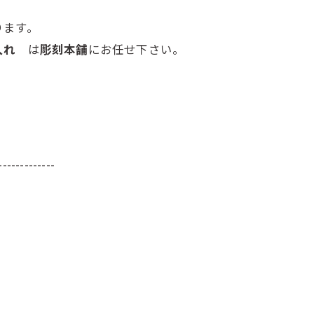
ります。
色入れ
は
彫刻本舗
にお任せ下さい。
-------------