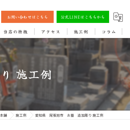
お問い合わせはこちら
公式LINEはこちらから
当店の特徴
アクセス
施工例
コラム
彫刻
戒名
り 施工例
法名
色入れ
クリーニング
本舗
施工例
愛知県 尾張旭市 お墓 追加彫り 施工例