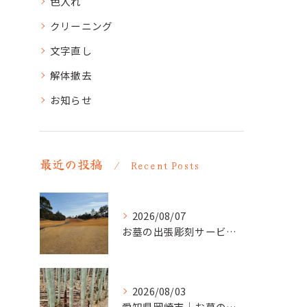
色入れ
クリーニング
文字直し
解体撤去
お知らせ
最近の投稿
Recent Posts
2026/08/07
お墓の出張彫刻サービス【彫刻本舗】愛知県清須市
2026/08/03
愛知県岡崎市｜お墓の追加彫り施工例 ｜彫刻本舗