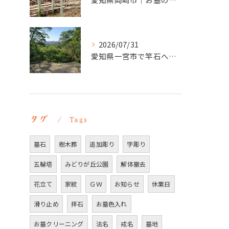
2026/07/31
愛知県一宮市で竿石への追加彫刻｜彫刻本舗
タグ
Tags
墓石
樹木葬
追加彫り
字彫り
五輪塔
みどりが丘公園
解体撤去
花立て
家紋
ＧＷ
お知らせ
休業日
滑り止め
拝石
お墓色入れ
お墓クリーニング
法名
戒名
墓地