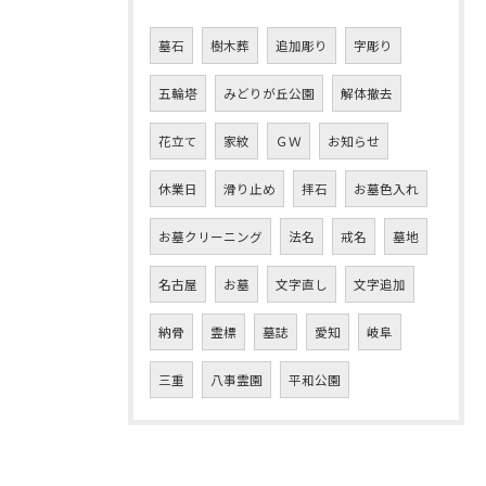
墓石
樹木葬
追加彫り
字彫り
五輪塔
みどりが丘公園
解体撤去
花立て
家紋
ＧＷ
お知らせ
休業日
滑り止め
拝石
お墓色入れ
お墓クリーニング
法名
戒名
墓地
名古屋
お墓
文字直し
文字追加
納骨
霊標
墓誌
愛知
岐阜
三重
八事霊園
平和公園