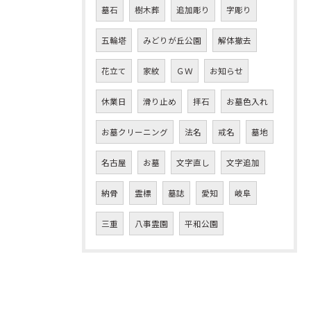
墓石
樹木葬
追加彫り
字彫り
五輪塔
みどりが丘公園
解体撤去
花立て
家紋
ＧＷ
お知らせ
休業日
滑り止め
拝石
お墓色入れ
お墓クリーニング
法名
戒名
墓地
名古屋
お墓
文字直し
文字追加
納骨
霊標
墓誌
愛知
岐阜
三重
八事霊園
平和公園