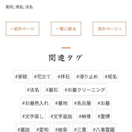
彫刻
戒名
法名
< 前のページ
一覧に戻る
次のページ >
関連タグ
#家紋
#花立て
#拝石
#滑り止め
#戒名
#法名
#墓石
#お墓クリーニング
#お墓色入れ
#墓地
#名古屋
#お墓
#文字直し
#文字追加
#納骨
#霊標
#墓誌
#愛知
#岐阜
#三重
#八事霊園