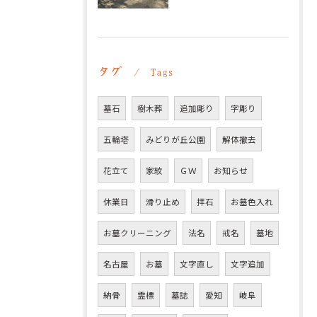
タグ
Tags
墓石
樹木葬
追加彫り
字彫り
五輪塔
みどりが丘公園
解体撤去
花立て
家紋
ＧＷ
お知らせ
休業日
滑り止め
拝石
お墓色入れ
お墓クリーニング
法名
戒名
墓地
名古屋
お墓
文字直し
文字追加
納骨
霊標
墓誌
愛知
岐阜