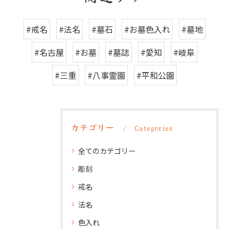
#戒名
#法名
#墓石
#お墓色入れ
#墓地
#名古屋
#お墓
#墓誌
#愛知
#岐阜
#三重
#八事霊園
#平和公園
カテゴリー
Categories
全てのカテゴリー
彫刻
戒名
法名
色入れ