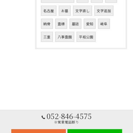
名古屋
お墓
文字直し
文字追加
納骨
霊標
墓誌
愛知
岐阜
三重
八事霊園
平和公園
052-846-4575
※営業電話断り