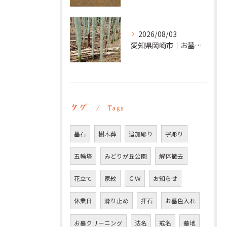
2026/08/03
愛知県岡崎市｜お墓の追加彫り施工例 ｜彫刻本舗
タグ
Tags
墓石
樹木葬
追加彫り
字彫り
五輪塔
みどりが丘公園
解体撤去
花立て
家紋
ＧＷ
お知らせ
休業日
滑り止め
拝石
お墓色入れ
お墓クリーニング
法名
戒名
墓地