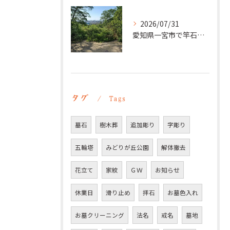
2026/07/31
愛知県一宮市で竿石への追加彫刻｜彫刻本舗
タグ
Tags
墓石
樹木葬
追加彫り
字彫り
五輪塔
みどりが丘公園
解体撤去
花立て
家紋
ＧＷ
お知らせ
休業日
滑り止め
拝石
お墓色入れ
お墓クリーニング
法名
戒名
墓地