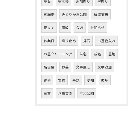
墓石
樹木葬
追加彫り
字彫り
五輪塔
みどりが丘公園
解体撤去
花立て
家紋
ＧＷ
お知らせ
休業日
滑り止め
拝石
お墓色入れ
お墓クリーニング
法名
戒名
墓地
名古屋
お墓
文字直し
文字追加
納骨
霊標
墓誌
愛知
岐阜
三重
八事霊園
平和公園