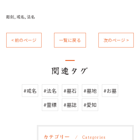
彫刻
戒名
法名
< 前のページ
一覧に戻る
次のページ >
関連タグ
#戒名
#法名
#墓石
#墓地
#お墓
#霊標
#墓誌
#愛知
カテゴリー
Categories