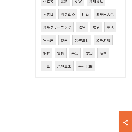
花立て
家紋
ＧＷ
お知らせ
休業日
滑り止め
拝石
お墓色入れ
お墓クリーニング
法名
戒名
墓地
名古屋
お墓
文字直し
文字追加
納骨
霊標
墓誌
愛知
岐阜
三重
八事霊園
平和公園