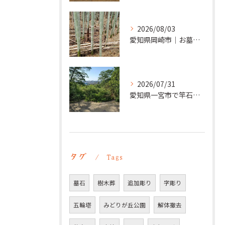
2026/08/03
愛知県岡崎市｜お墓の追加彫り施工例 ｜彫刻本舗
2026/07/31
愛知県一宮市で竿石への追加彫刻｜彫刻本舗
タグ
Tags
墓石
樹木葬
追加彫り
字彫り
五輪塔
みどりが丘公園
解体撤去