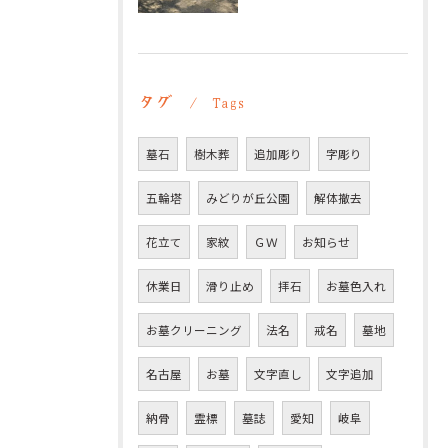
タグ
Tags
墓石
樹木葬
追加彫り
字彫り
五輪塔
みどりが丘公園
解体撤去
花立て
家紋
ＧＷ
お知らせ
休業日
滑り止め
拝石
お墓色入れ
お墓クリーニング
法名
戒名
墓地
名古屋
お墓
文字直し
文字追加
納骨
霊標
墓誌
愛知
岐阜