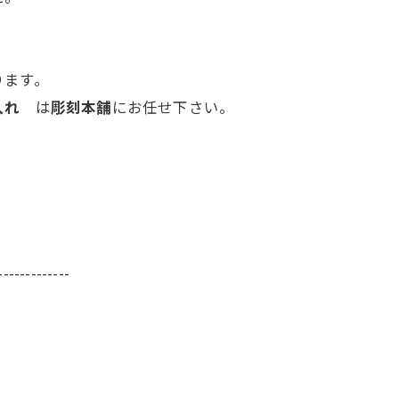
ります。
色入れ
は
彫刻本舗
にお任せ下さい。
-------------