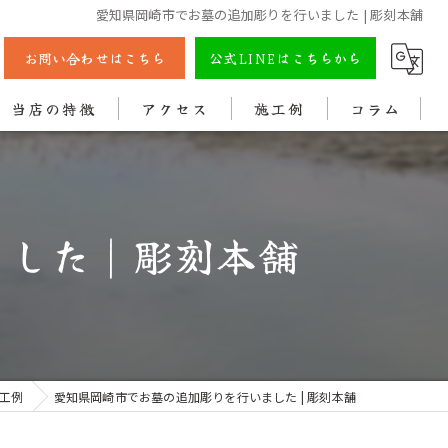
愛知県岡崎市でお墓の追加彫りを行いました | 彫刻本舗
お問い合わせはこちら
公式LINEはこちらから
当店の特徴
アクセス
施工例
コラム
彫刻
戒名
た | 彫刻本舗
法名
色入れ
クリーニング
工例
愛知県岡崎市でお墓の追加彫りを行いました | 彫刻本舗