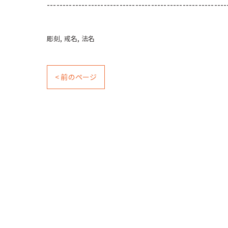
---------------------------------------------------------
彫刻
戒名
法名
< 前のページ