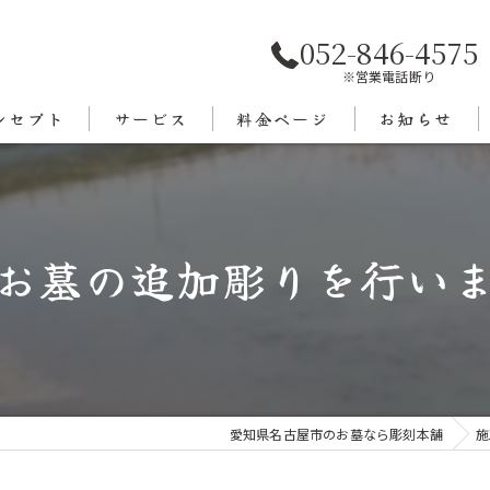
052-846-4575
※営業電話断り
ンセプト
サービス
料金ページ
お知らせ
あいさつ
エリア
お墓の追加彫りを行いまし
愛知県名古屋市のお墓なら彫刻本舗
施