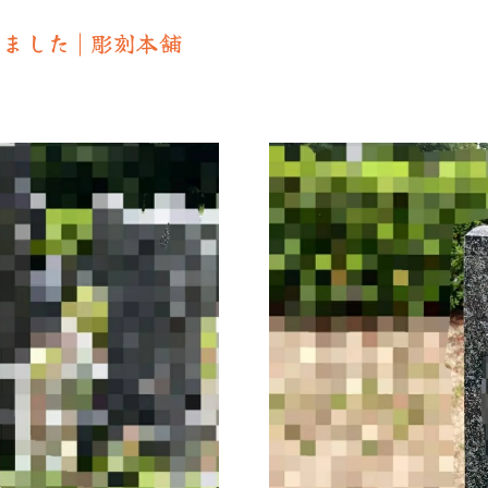
した | 彫刻本舗