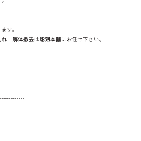
た。
ります。
入れ 解体撤去
は
彫刻本舗
にお任せ下さい。
-------------