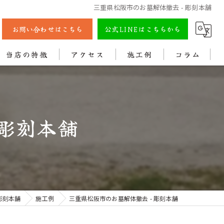
三重県松阪市のお墓解体撤去 - 彫刻本舗
お問い合わせはこちら
公式LINEはこちらから
当店の特徴
アクセス
施工例
コラム
彫刻
戒名
 彫刻本舗
法名
色入れ
クリーニング
彫刻本舗
施工例
三重県松阪市のお墓解体撤去 - 彫刻本舗