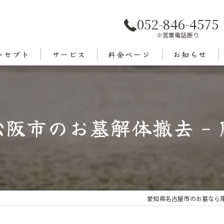
052-846-4575
※営業電話断り
ンセプト
サービス
料金ページ
お知らせ
あいさつ
エリア
阪市のお墓解体撤去 -
愛知県名古屋市のお墓なら