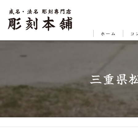
ホーム
コ
代表
対応
三重県松