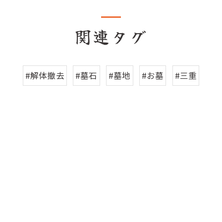
関連タグ
#解体撤去
#墓石
#墓地
#お墓
#三重