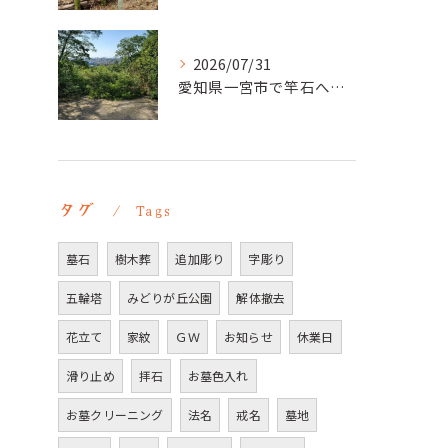
2026/07/31
愛知県一宮市で竿石への追加彫刻｜彫刻本舗
タグ
Tags
墓石
樹木葬
追加彫り
字彫り
五輪塔
みどりが丘公園
解体撤去
花立て
家紋
ＧＷ
お知らせ
休業日
滑り止め
拝石
お墓色入れ
お墓クリーニング
法名
戒名
墓地