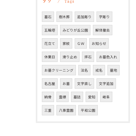
タグ
Tags
墓石
樹木葬
追加彫り
字彫り
五輪塔
みどりが丘公園
解体撤去
花立て
家紋
ＧＷ
お知らせ
休業日
滑り止め
拝石
お墓色入れ
お墓クリーニング
法名
戒名
墓地
名古屋
お墓
文字直し
文字追加
納骨
霊標
墓誌
愛知
岐阜
三重
八事霊園
平和公園