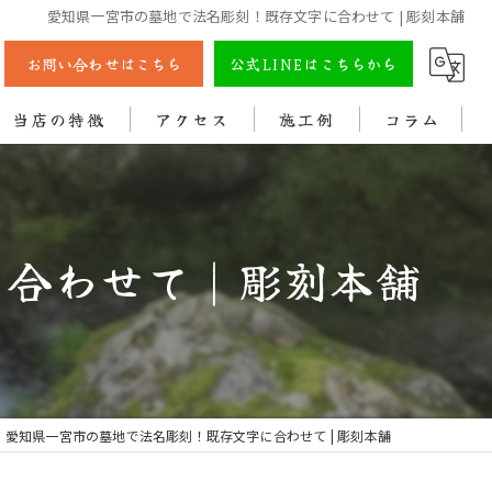
愛知県一宮市の墓地で法名彫刻！既存文字に合わせて | 彫刻本舗
お問い合わせはこちら
公式LINEはこちらから
当店の特徴
アクセス
施工例
コラム
彫刻
戒名
わせて | 彫刻本舗
法名
色入れ
クリーニング
愛知県一宮市の墓地で法名彫刻！既存文字に合わせて | 彫刻本舗