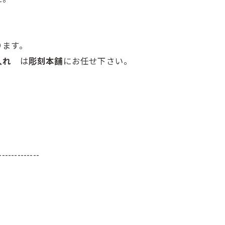
ります。
色入れ
は
彫刻本舗
にお任せ下さい。
-------------