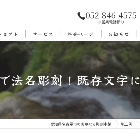
052-846-4575
※営業電話断り
ンセプト
サービス
料金ページ
お知らせ
あいさつ
エリア
で法名彫刻！既存文字に合
愛知県名古屋市のお墓なら彫刻本舗
施工例