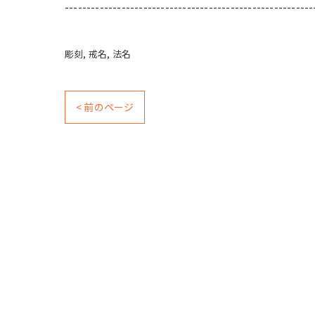
---------------------------------------------------------
彫刻
戒名
法名
< 前のページ