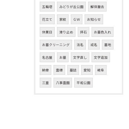
五輪塔
みどりが丘公園
解体撤去
花立て
家紋
ＧＷ
お知らせ
休業日
滑り止め
拝石
お墓色入れ
お墓クリーニング
法名
戒名
墓地
名古屋
お墓
文字直し
文字追加
納骨
霊標
墓誌
愛知
岐阜
三重
八事霊園
平和公園