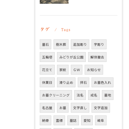
タグ
Tags
墓石
樹木葬
追加彫り
字彫り
五輪塔
みどりが丘公園
解体撤去
花立て
家紋
ＧＷ
お知らせ
休業日
滑り止め
拝石
お墓色入れ
お墓クリーニング
法名
戒名
墓地
名古屋
お墓
文字直し
文字追加
納骨
霊標
墓誌
愛知
岐阜