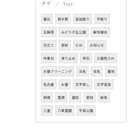
タグ
Tags
墓石
樹木葬
追加彫り
字彫り
五輪塔
みどりが丘公園
解体撤去
花立て
家紋
ＧＷ
お知らせ
休業日
滑り止め
拝石
お墓色入れ
お墓クリーニング
法名
戒名
墓地
名古屋
お墓
文字直し
文字追加
納骨
霊標
墓誌
愛知
岐阜
三重
八事霊園
平和公園