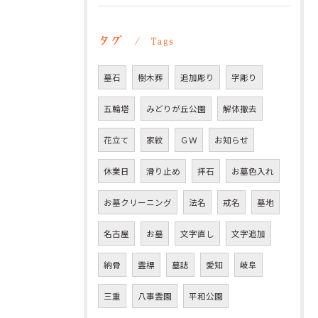
タグ
Tags
墓石
樹木葬
追加彫り
字彫り
五輪塔
みどりが丘公園
解体撤去
花立て
家紋
ＧＷ
お知らせ
休業日
滑り止め
拝石
お墓色入れ
お墓クリーニング
法名
戒名
墓地
名古屋
お墓
文字直し
文字追加
納骨
霊標
墓誌
愛知
岐阜
三重
八事霊園
平和公園