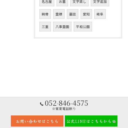
名古屋
お墓
文字直し
文字追加
納骨
霊標
墓誌
愛知
岐阜
三重
八事霊園
平和公園
052-846-4575
※営業電話断り
お問い合わせはこちら
公式LINEはこちらから