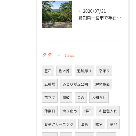
2026/07/31
愛知県一宮市で竿石への追加彫刻｜彫刻本舗
タグ
Tags
墓石
樹木葬
追加彫り
字彫り
五輪塔
みどりが丘公園
解体撤去
花立て
家紋
ＧＷ
お知らせ
休業日
滑り止め
拝石
お墓色入れ
お墓クリーニング
法名
戒名
墓地