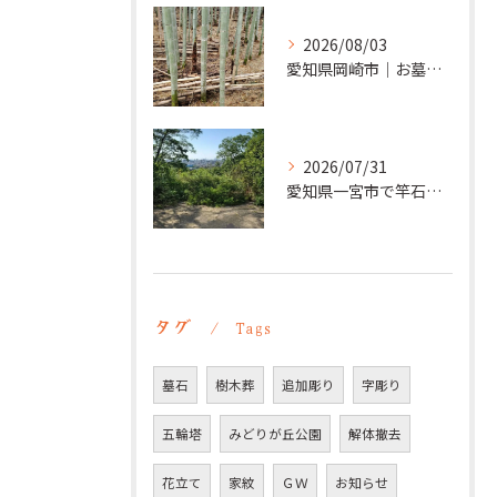
2026/08/03
愛知県岡崎市｜お墓の追加彫り施工例 ｜彫刻本舗
2026/07/31
愛知県一宮市で竿石への追加彫刻｜彫刻本舗
タグ
Tags
墓石
樹木葬
追加彫り
字彫り
五輪塔
みどりが丘公園
解体撤去
花立て
家紋
ＧＷ
お知らせ