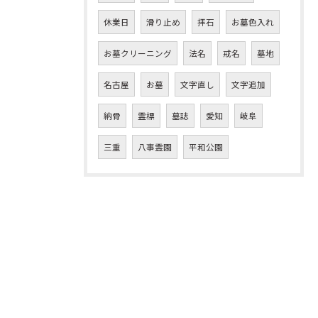
休業日
滑り止め
拝石
お墓色入れ
お墓クリーニング
法名
戒名
墓地
名古屋
お墓
文字直し
文字追加
納骨
霊標
墓誌
愛知
岐阜
三重
八事霊園
平和公園