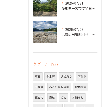
2026/07/31
愛知県一宮市で竿石への追加彫刻｜彫刻本舗
2026/07/27
お墓の出張彫刻サービス【彫刻本舗】愛知県豊明市
タグ
Tags
墓石
樹木葬
追加彫り
字彫り
五輪塔
みどりが丘公園
解体撤去
花立て
家紋
ＧＷ
お知らせ