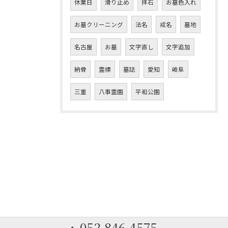
休業日
滑り止め
拝石
お墓色入れ
お墓クリーニング
法名
戒名
墓地
名古屋
お墓
文字直し
文字追加
納骨
霊標
墓誌
愛知
岐阜
三重
八事霊園
平和公園
052-846-4575