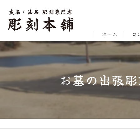
ホーム
コ
代表
対応
お墓の出張彫