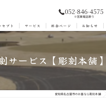
052-846-4575
※営業電話断り
ンセプト
サービス
料金ページ
お知らせ
あいさつ
エリア
刻サービス【彫刻本舗
愛知県名古屋市のお墓なら彫刻本舗