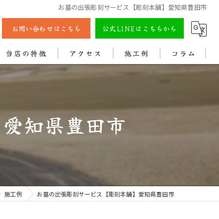
お墓の出張彫刻サービス【彫刻本舗】愛知県豊田市
お問い合わせはこちら
公式LINEはこちらから
当店の特徴
アクセス
施工例
コラム
彫刻
戒名
】愛知県豊田市
法名
色入れ
クリーニング
施工例
お墓の出張彫刻サービス【彫刻本舗】愛知県豊田市