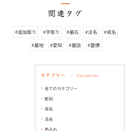
関連タグ
#追加彫り
#字彫り
#墓石
#法名
#戒名
#墓地
#愛知
#墓誌
#霊標
カテゴリー
Categories
全てのカテゴリー
彫刻
戒名
法名
色入れ