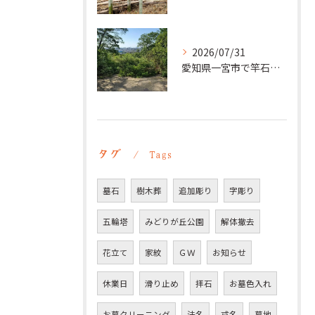
2026/07/31
愛知県一宮市で竿石への追加彫刻｜彫刻本舗
タグ
Tags
墓石
樹木葬
追加彫り
字彫り
五輪塔
みどりが丘公園
解体撤去
花立て
家紋
ＧＷ
お知らせ
休業日
滑り止め
拝石
お墓色入れ
お墓クリーニング
法名
戒名
墓地