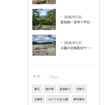
2026/07/31
愛知県一宮市で竿石への追加彫刻｜彫刻本舗
2026/07/27
お墓の出張彫刻サービス【彫刻本舗】愛知県豊明市
タグ
Tags
墓石
樹木葬
追加彫り
字彫り
五輪塔
みどりが丘公園
解体撤去