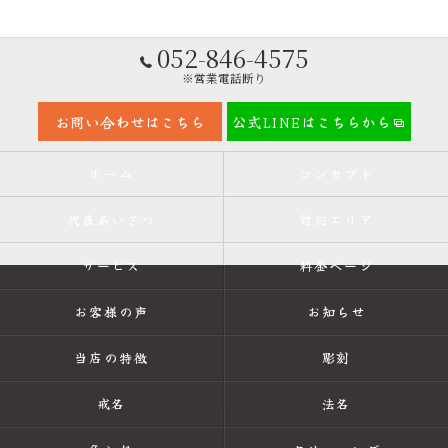
052-846-4575
※営業電話断り
お問い合わせはこちら
公式LINEはこちらから
ホーム
コンセプト
代表あいさつ
対応エリア
サービス
料金ページ
お客様の声
お知らせ
当店の特徴
彫刻
戒名
法名