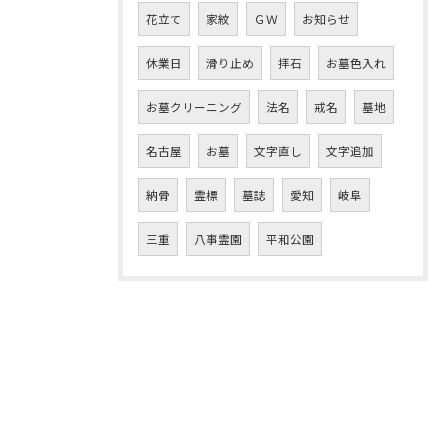
花立て
家紋
ＧＷ
お知らせ
休業日
滑り止め
拝石
お墓色入れ
お墓クリーニング
法名
戒名
墓地
名古屋
お墓
文字直し
文字追加
納骨
霊標
墓誌
愛知
岐阜
三重
八事霊園
平和公園