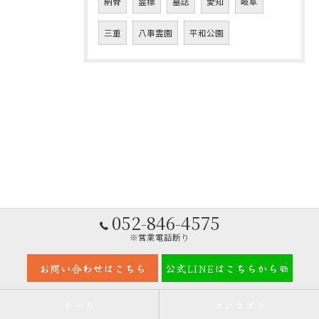
納骨
霊標
墓誌
愛知
岐阜
三重
八事霊園
平和公園
052-846-4575
※営業電話断り
お問い合わせはこちら
公式LINEはこちらから
ホーム
コンセプト