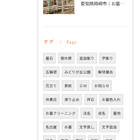
愛知県岡崎市｜お墓の追加彫り施工例 ｜彫刻本舗
タグ
Tags
墓石
樹木葬
追加彫り
字彫り
五輪塔
みどりが丘公園
解体撤去
花立て
家紋
ＧＷ
お知らせ
休業日
滑り止め
拝石
お墓色入れ
お墓クリーニング
法名
戒名
墓地
名古屋
お墓
文字直し
文字追加