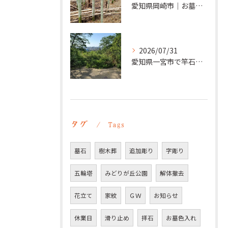
愛知県岡崎市｜お墓の追加彫り施工例 ｜彫刻本舗
2026/07/31
愛知県一宮市で竿石への追加彫刻｜彫刻本舗
タグ
Tags
墓石
樹木葬
追加彫り
字彫り
五輪塔
みどりが丘公園
解体撤去
花立て
家紋
ＧＷ
お知らせ
休業日
滑り止め
拝石
お墓色入れ