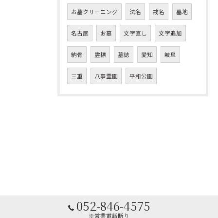
お墓クリーニング
法名
戒名
墓地
名古屋
お墓
文字直し
文字追加
納骨
霊標
墓誌
愛知
岐阜
三重
八事霊園
平和公園
052-846-4575
※営業電話断り