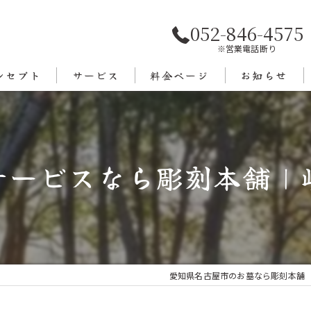
052-846-4575
※営業電話断り
ンセプト
サービス
料金ページ
お知らせ
あいさつ
エリア
サービスなら彫刻本舗｜
愛知県名古屋市のお墓なら彫刻本舗