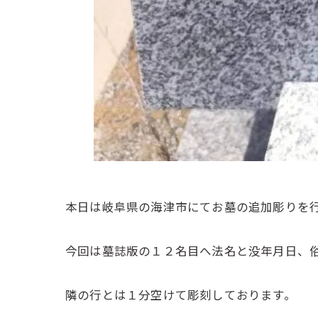
本日は岐阜県の海津市にてお墓の追加彫りを
今回は墓誌版の１２名目へ法名と没年月日、
隣の行とは１分空けて彫刻しております。