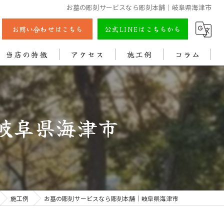
お墓の彫刻サービスなら彫刻本舗｜岐阜県海津市
お問い合わせはこちら
公式LINEはこちらから
当店の特徴
アクセス
施工例
コラム
彫刻
戒名
岐阜県海津市
法名
色入れ
クリーニング
施工例
お墓の彫刻サービスなら彫刻本舗｜岐阜県海津市