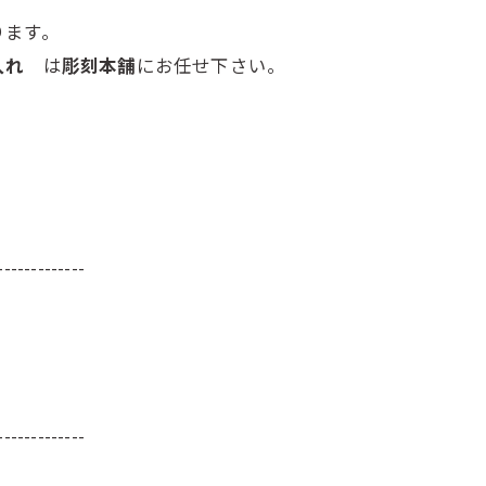
ります。
色入れ
は
彫刻本舗
にお任せ下さい。
-------------
-------------