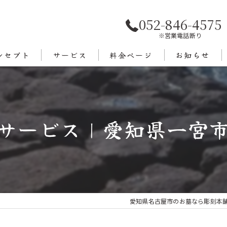
052-846-4575
※営業電話断り
ンセプト
サービス
料金ページ
お知らせ
あいさつ
エリア
サービス｜愛知県一宮
愛知県名古屋市のお墓なら彫刻本