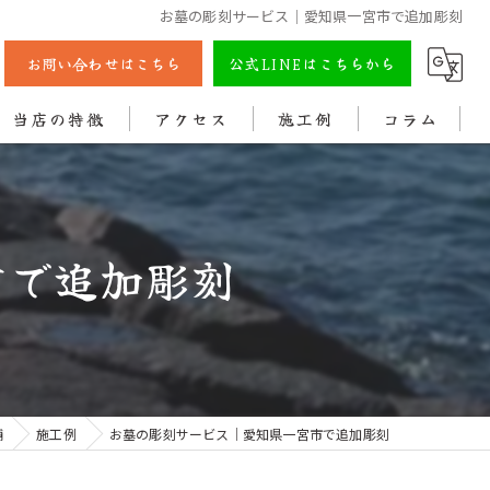
お墓の彫刻サービス｜愛知県一宮市で追加彫刻
お問い合わせはこちら
公式LINEはこちらから
当店の特徴
アクセス
施工例
コラム
彫刻
戒名
市で追加彫刻
法名
色入れ
クリーニング
舗
施工例
お墓の彫刻サービス｜愛知県一宮市で追加彫刻