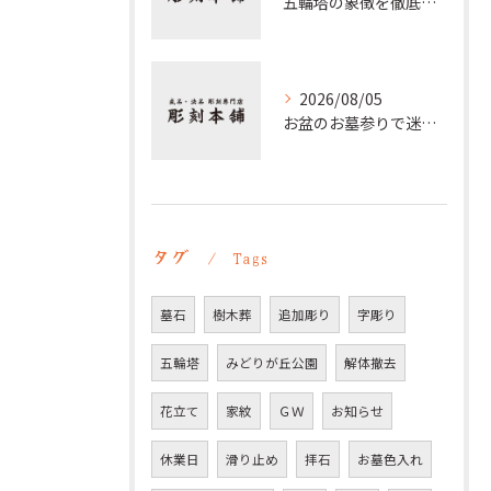
五輪塔の象徴を徹底解説 仏教五大や梵字の意味と歴史的背景
2026/08/05
お盆のお墓参りで迷わない時間帯の選び方と夕方参拝の注意点
タグ
Tags
墓石
樹木葬
追加彫り
字彫り
五輪塔
みどりが丘公園
解体撤去
花立て
家紋
ＧＷ
お知らせ
休業日
滑り止め
拝石
お墓色入れ