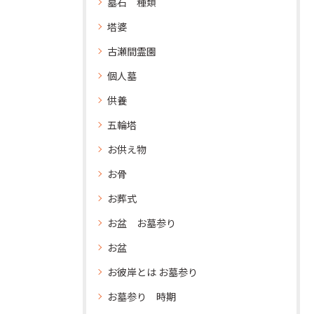
墓石 種類
塔婆
古瀬間霊園
個人墓
供養
五輪塔
お供え物
お骨
お葬式
お盆 お墓参り
お盆
お彼岸とは お墓参り
お墓参り 時期