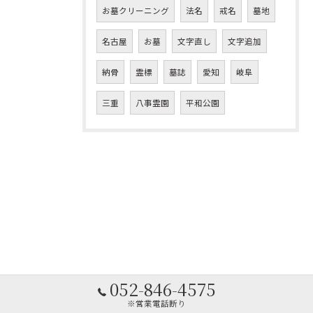
お墓クリーニング
法名
戒名
墓地
名古屋
お墓
文字直し
文字追加
納骨
霊標
墓誌
愛知
岐阜
三重
八事霊園
平和公園
052-846-4575
※営業電話断り