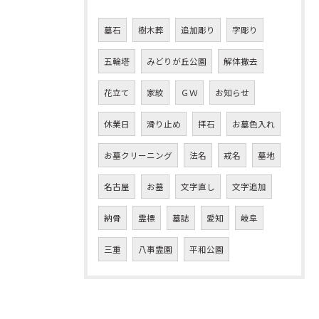
墓石
樹木葬
追加彫り
字彫り
五輪塔
みどりが丘公園
解体撤去
花立て
家紋
ＧＷ
お知らせ
休業日
滑り止め
拝石
お墓色入れ
お墓クリーニング
法名
戒名
墓地
名古屋
お墓
文字直し
文字追加
納骨
霊標
墓誌
愛知
岐阜
三重
八事霊園
平和公園