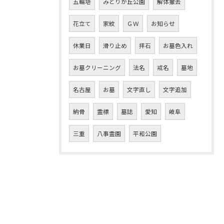
五輪塔
みどりが丘公園
解体撤去
花立て
家紋
ＧＷ
お知らせ
休業日
滑り止め
拝石
お墓色入れ
お墓クリーニング
法名
戒名
墓地
名古屋
お墓
文字直し
文字追加
納骨
霊標
墓誌
愛知
岐阜
三重
八事霊園
平和公園