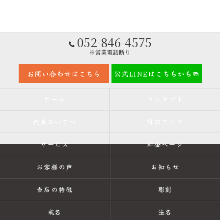
052-846-4575
※営業電話断り
お問い合わせはこちら
公式LINEはこちらから
ホーム
コンセプト
代表あいさつ
対応エリア
サービス
料金ページ
お客様の声
お知らせ
当店の特徴
彫刻
戒名
法名