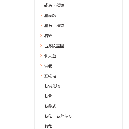
戒名・種類
墓誌版
墓石 種類
塔婆
古瀬間霊園
個人墓
供養
五輪塔
お供え物
お骨
お葬式
お盆 お墓参り
お盆