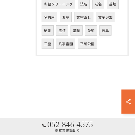
お墓クリーニング
法名
戒名
墓地
名古屋
お墓
文字直し
文字追加
納骨
霊標
墓誌
愛知
岐阜
三重
八事霊園
平和公園
052-846-4575
※営業電話断り