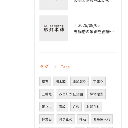
お墓の耐震施工がもたらす家族と供養の安心とその重要性を徹底解説
2026/08/06
五輪塔の象徴を徹底解説 仏教五大や梵字の意味と歴史的背景
タグ
Tags
墓石
樹木葬
追加彫り
字彫り
五輪塔
みどりが丘公園
解体撤去
花立て
家紋
ＧＷ
お知らせ
休業日
滑り止め
拝石
お墓色入れ