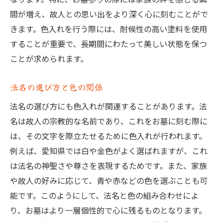
法名と共に色入れする愛知県のお墓の美しさ
間が増え、故人との思い出をより深く心に刻むことがで
法名とカラーの組み合わせ例
きます。色入れを行う際には、耐候性の高い塗料を使用
お墓の美しさを引き立てる色入れ
することが重要で、長期間にわたって美しい状態を保つ
法名の意味に合った色選び
ことが求められます。
愛知県で見られる美しいお墓の色入れ
法名の選び方と色の関係
故人の法名を際立たせるデザイン
法名の選び方にも色入れが関連することがあります。法
色入れで蘇るお墓の魅力
名は故人の宗教的な名前であり、これをお墓に刻む際に
お墓参りがもっと感慨深くなる愛知県のお墓色
は、その文字を際立たせるために色入れが行われます。
入れの魅力
例えば、愛知県では白や金色がよく選ばれますが、これ
色入れで変わるお墓参りの風景
は法名の神聖さや尊さを表現するためです。また、家族
家族が集う場としてのお墓の魅力
や故人の好みに応じて、青や赤などの色を選ぶことも可
色入れを通じた故人とのコミュニケーショ
能です。このようにして、法名と色の組み合わせによ
ン
り、お墓はより一層個性的で心に残るものとなります。
法名と共に彩るお墓参りの時間