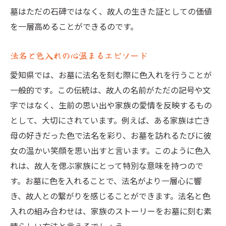
の効果
墓はただの石碑ではなく、故人の生きた証としての価値
色入れの具体的な工程
を一層高めることができるのです。
使用される色材とその特徴
法名と色入れの心温まるエピソード
法名と色の選定プロセス
色入れによるお墓の保護効果
愛知県では、お墓に法名を刻む際に色入れを行うことが
一般的です。この伝統は、故人の名前がただの記号や文
愛知県で推奨される色入れ業者
字ではなく、生前の思い出や家族の愛情を反映するもの
色入れ後のお墓のメンテナンス方法
として、大切にされています。例えば、ある家族は亡き
母の好きだった色で法名を彩り、お墓を訪れるたびに彼
女の温かい笑顔を思い出すと言います。このように色入
れは、故人を偲ぶ家族にとって特別な意味を持つので
す。お墓に色を入れることで、法名がより一層心に響
き、故人との繋がりを感じることができます。法名と色
入れの組み合わせは、家族のストーリーをお墓に刻む素