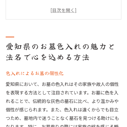
法名の選び方と色の関係
愛知県の伝統的な色入れ技法
現代のお墓に合う色入れのデザイン
法名と色入れの心温まるエピソード
愛知県のお墓色入れの魅力と
色入れの手順と注意点
法名で心を込める方法
お墓に色入れすることで故人を偲ぶ愛知県の新
しい方法
色入れによるお墓の個性化
故人の趣味や嗜好を反映する色入れ
お墓の色入れで伝える家族の想い
愛知県において、お墓の色入れはその家族や故人の個性
地域に根付くお墓の色入れ文化
を表現する方法として注目されています。お墓に色を入
れることで、伝統的な灰色の墓石に比べ、より温かみや
愛知県で人気の色入れデザイン
個性が感じられます。また、色入れは遠くからでも目立
法名と色入れで表現する故人の人生
つため、墓地内で迷うことなく墓石を見つける助けにも
色入れによるお墓参りの新しい形
なります。特に、お墓参りの際には家族の絆を感じる瞬