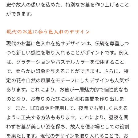
史や故人の想いを込めた、特別なお墓を作り上げること
愛知県の色入れ職人の技
ができます。
色入れが伝える家族の歴史
法名と色入れの調和を考える
現代のお墓に合う色入れのデザイン
未来に伝えるお墓のデザイン
現代のお墓に色入れを施すデザインは、伝統を尊重しつ
法名と色を融合させた愛知県の新しいお墓作り
つも新しい感性を取り入れることがポイントです。例え
の提案
ば、グラデーションやパステルカラーを使用すること
法名と色のシンボル性
で、柔らかい印象を与えることができます。さらに、特
愛知県で注目されるお墓デザイン
定の花や自然の風景をモチーフにしたデザインも人気が
あります。これにより、お墓が一層魅力的で個性的なも
色入れで蘇る昔ながらのお墓
のとなり、お参りのたびに心が和む空間を作り出しま
現代的なデザインの取り入れ方
す。また、LED照明を使用して、夜間でも美しく見える
法名を活かしたお墓の再設計
ように工夫する方法もあります。これにより、昼夜を問
色入れで未来を見据えたお墓作り
わずお墓が美しい姿を保ち、故人を偲ぶ場としての役割
愛知県でお墓に色入れを施す具体的な方法とそ
を果たします。現代のデザインを取り入れることで、お