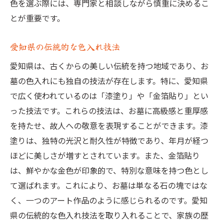
色を選ぶ際には、専門家と相談しながら慎重に決めるこ
愛知県の色入れ文化が育む家族の絆
とが重要です。
色入れによるお墓のメンテナンス法
愛知県の伝統的な色入れ技法
愛知県のお墓に色入れするメリットと法名の重
要性
愛知県は、古くからの美しい伝統を持つ地域であり、お
墓の色入れにも独自の技法が存在します。特に、愛知県
色入れの心理的効果
で広く使われているのは「漆塗り」や「金箔貼り」とい
法名が持つ精神的な役割
った技法です。これらの技法は、お墓に高級感と重厚感
色入れによるお墓の耐久性向上
を持たせ、故人への敬意を表現することができます。漆
地域社会との関わりを深める方法
塗りは、独特の光沢と耐久性が特徴であり、年月が経つ
法名と色入れの選び方ガイド
ほどに美しさが増すとされています。また、金箔貼り
長持ちする色入れの技術
は、鮮やかな金色が印象的で、特別な意味を持つ色とし
お墓に彩りを加える愛知県の伝統と新しい潮流
て選ばれます。これにより、お墓は単なる石の塊ではな
く、一つのアート作品のように感じられるのです。愛知
伝統色と現代色の融合
県の伝統的な色入れ技法を取り入れることで、家族の歴
新しい技術を取り入れた色入れ