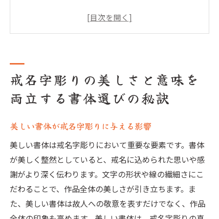
意味を込めた書体選びの重要性
伝統的な書体と現代的な書体の違い
故人の個性を反映する書体の選び方
書体の細部にこだわることで生まれる美し
戒名字彫りの美しさと意味を
さ
故人への思いを込めた書体の選定方法
両立する書体選びの秘訣
戒名字彫りにおける書体の重要性と選び方のポ
イント
美しい書体が戒名字彫りに与える影響
書体選びで戒名字彫りの印象が変わる理由
美しい書体は戒名字彫りにおいて重要な要素です。書体
美しさと意味を両立させる書体選びのコツ
が美しく整然としていると、戒名に込められた思いや感
戒名字彫りに適した書体の特徴
謝がより深く伝わります。文字の形状や線の繊細さにこ
だわることで、作品全体の美しさが引き立ちます。ま
故人の性格や生き様を反映する書体の選び
た、美しい書体は故人への敬意を表すだけでなく、作品
方
全体の印象も高めます。美しい書体は、戒名字彫りの真