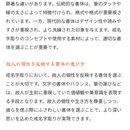
顕著な違いがあります。伝統的な書体は、筆のタッチや
書体選びの基本的な基準とは
線の太さによって特徴付けられ、格式や格式が重要視さ
美しさを追求するための書体の選び方
れています。一方、現代的な書体はデザイン性や読みや
意味を込めた書体を選ぶポイント
すさが重視され、より洗練された印象を与えます。戒名
伝統的な書体と最新の書体の選び方
字彫りのコンセプトや使用する素材によって、適切な書
書体選びで故人の個性を表現するコツ
体を選ぶことが重要です。
書体の選び方におけるルールと自由
故人の個性を反映する書体の選び方
戒名字彫りの書体選びで文字の美しさを最大限
に引き出すコツ
戒名字彫りにおいて、故人の個性を反映する書体を選ぶ
文字の形状と美しさの関係
ことが大切です。文字の書体やバランス、筆の運びなど
は、故人が生前に重視していた価値観や美意識を表現す
線の細部にこだわる書体選びの重要性
る手段となります。故人の個性や生き方を尊重しつつ、
バランスの取れた書体の見極め方
彼らを偲ぶ際にふさわしい書体を選ぶことで、より深い
文字の間隔と書体の美しさの関係
思いを込めた戒名字彫りが実現できます。
異なる書体の組み合わせで生まれる美