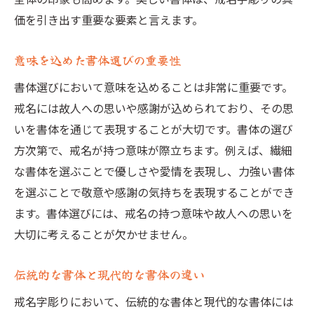
書体選びで注意すべきポイント
価を引き出す重要な要素と言えます。
書体選びのプロフェッショナルのアドバイ
ス
意味を込めた書体選びの重要性
戒名字彫りの書体で故人への思いを美しく表現
書体選びにおいて意味を込めることは非常に重要です。
する方法
戒名には故人への思いや感謝が込められており、その思
書体が持つ感情表現の力とは
いを書体を通じて表現することが大切です。書体の選び
故人の趣味や好みに合わせた書体選び
方次第で、戒名が持つ意味が際立ちます。例えば、繊細
感謝の気持ちを伝える書体の選定ポイント
な書体を選ぶことで優しさや愛情を表現し、力強い書体
書体の選び方で故人の思い出を鮮やかに残
を選ぶことで敬意や感謝の気持ちを表現することができ
す
ます。書体選びには、戒名の持つ意味や故人への思いを
美しい書体で故人への敬意を表現する方法
大切に考えることが欠かせません。
故人の人生を象徴する書体の選び方
伝統的な書体と現代的な書体の違い
美しさと意味を兼ね備えた戒名字彫りの書体選
戒名字彫りにおいて、伝統的な書体と現代的な書体には
びの基準