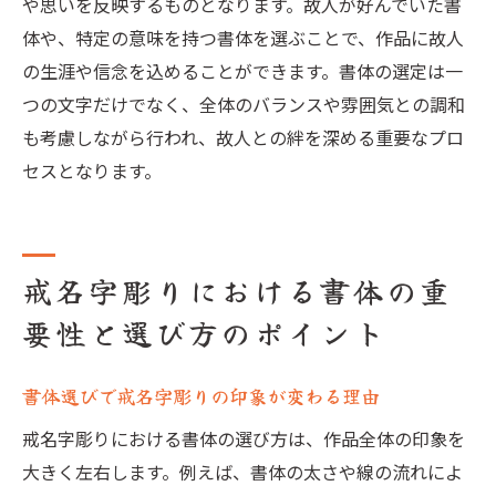
や思いを反映するものとなります。故人が好んでいた書
故人の性格に合った書体を選ぶポイント
体や、特定の意味を持つ書体を選ぶことで、作品に故人
書体が持つ感情を理解する方法
の生涯や信念を込めることができます。書体の選定は一
故人への思いを込めた書体の選定
つの文字だけでなく、全体のバランスや雰囲気との調和
敬意を表すための書体の細部へのこだわり
も考慮しながら行われ、故人との絆を深める重要なプロ
セスとなります。
書体選びで故人の尊厳を守る方法
戒名字彫りの書体選びで美しさと感謝の気持ち
を伝える方法
書体が持つ感謝の表現力
戒名字彫りにおける書体の重
故人への感謝を込めた書体選びのポイント
要性と選び方のポイント
美しい書体で感謝の気持ちを伝えるコツ
書体の選び方で故人の思いを美しく表現す
書体選びで戒名字彫りの印象が変わる理由
る
戒名字彫りにおける書体の選び方は、作品全体の印象を
感謝を込めた戒名字彫りの書体の選び方
大きく左右します。例えば、書体の太さや線の流れによ