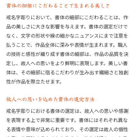
故人にふさわしい書体選びの工夫
書体の細部にこだわることで生まれる美しさ
戒名字彫りの書体が持つ意味と美しさを理解す
戒名字彫りにおいて、書体の細部にこだわることは、作
るためのガイド
品の美しさに大きな影響を与えます。書体の選定だけで
書体の歴史とその美的価値
なく、文字の形状や線の細かなニュアンスにまで注意を
書体に込められた意味を読み解く方法
払うことで、作品全体に深みや表情が生まれます。職人
美しい書体が持つ力とは
の技術と感性が織り成す書体の細部は、作品の品質を決
定し、故人への思いをより鮮明に表現します。美しい書
書体の選び方で戒名字彫りの意義を深くす
体は、その細部に宿るこだわりが生み出す繊細さと独創
る
性が作品を際立たせます。
意味を持たせる書体の選定ポイント
書体の美しさと意味を両立するためのガイ
故人への思いを込めた書体の選定方法
ドライン
戒名字彫りにおける書体の選定は、故人への思いや感謝
故人への敬意を表す戒名字彫りの書体選びの重
を表現する上で非常に重要です。書体にはそれぞれ異な
要な要素
る表情や意味が込められており、その選定は故人の個性
敬意を込めた書体選びの基本