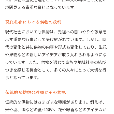
地域文化と現代の供物トレンド
垣間見える貴重な資料となっています。
進化するお墓の供物現代の生活様式に合った新
しいアイデア
現代社会における供物の役割
エコフレンドリーな供物の提案
現代社会においても供物は、先祖への思いやりや敬意を
デジタル供物の可能性
示す重要な行事として受け継がれています。しかし、時
現代アートを取り入れた供物
代の変化と共に供物の内容や形式も変化しており、生花
持続可能な供物の選び方
や果物などの新しいアイデアが取り入れられるようにな
家族のニーズに応える供物のアイデア
っています。また、供物を通じて家族や地域社会の結び
つきを感じる機会として、多くの人々にとって大切な行
高齢化社会に対応した供物の工夫
事となっています。
お墓と供物伝統を守りながら現代に合わせる方
法
伝統的な供物の種類とその意味
伝統を尊重した供物の選び方
伝統的な供物にはさまざまな種類があります。例えば、
現代のライフスタイルに合う伝統のアレン
米や塩、酒などの食べ物や、花や線香などのアイテムが
ジ