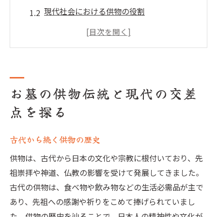
現代社会における供物の役割
伝統的な供物の種類とその意味
現代における供物の新しい形
供物を通じた先祖への敬意
伝統と現代の供物の融合事例
お墓の供物伝統と現代の交差
お墓の供物に関する地域ごとの違いと現代の変
点を探る
化
地域ごとの供物の特色
古代から続く供物の歴史
地方ごとの供物の歴史的背景
都市部と農村部の供物の違い
供物は、古代から日本の文化や宗教に根付いており、先
祖崇拝や神道、仏教の影響を受けて発展してきました。
地域の伝統を守る供物の工夫
古代の供物は、食べ物や飲み物などの生活必需品が主で
現代のライフスタイルに合わせた供物の変
あり、先祖への感謝や祈りをこめて捧げられていまし
化
た。供物の歴史を辿ることで、日本人の精神性や文化が