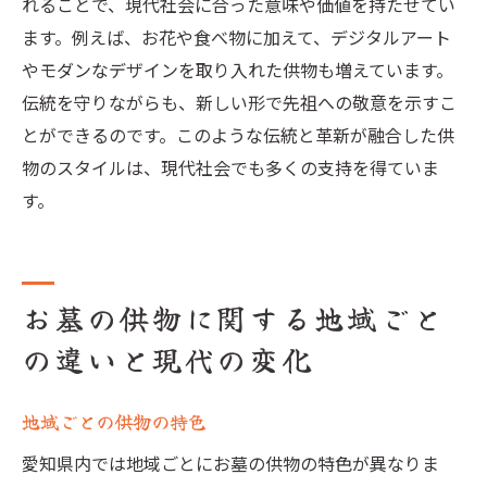
れることで、現代社会に合った意味や価値を持たせてい
現代のお墓参り供物の進化とその背景
ます。例えば、お花や食べ物に加えて、デジタルアート
供物の進化と現代のライフスタイル
やモダンなデザインを取り入れた供物も増えています。
お墓参りにおける供物の新しい役割
伝統を守りながらも、新しい形で先祖への敬意を示すこ
変わりゆく供物のスタイル
とができるのです。このような伝統と革新が融合した供
供物選びにおける現代のトレンド
物のスタイルは、現代社会でも多くの支持を得ていま
供物に見る現代社会の変化
す。
未来のお墓参りと供物のあり方
お墓の供物に関する地域ごと
の違いと現代の変化
地域ごとの供物の特色
愛知県内では地域ごとにお墓の供物の特色が異なりま