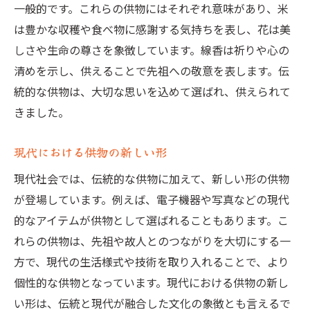
一般的です。これらの供物にはそれぞれ意味があり、米
家族と相談しながら供物を考える
は豊かな収穫や食べ物に感謝する気持ちを表し、花は美
現代の供物で守る伝統文化
しさや生命の尊さを象徴しています。線香は祈りや心の
供物に込める思いやりと敬意
清めを示し、供えることで先祖への敬意を表します。伝
伝統を次世代に繋げる供物の工夫
統的な供物は、大切な思いを込めて選ばれ、供えられて
供物の選び方お墓参りの新しいアイデア
きました。
現代の供物選びのポイント
現代における供物の新しい形
家族構成に合わせた供物の選び方
現代社会では、伝統的な供物に加えて、新しい形の供物
環境に優しい供物の提案
が登場しています。例えば、電子機器や写真などの現代
供物に込めるメッセージの考え方
的なアイテムが供物として選ばれることもあります。こ
季節に合わせた供物の選定
れらの供物は、先祖や故人とのつながりを大切にする一
オンラインでの供物購入のメリット
方で、現代の生活様式や技術を取り入れることで、より
お墓の供物変わりゆく慣習と現代のアプローチ
個性的な供物となっています。現代における供物の新し
時代と共に変わる供物の意味
い形は、伝統と現代が融合した文化の象徴とも言えるで