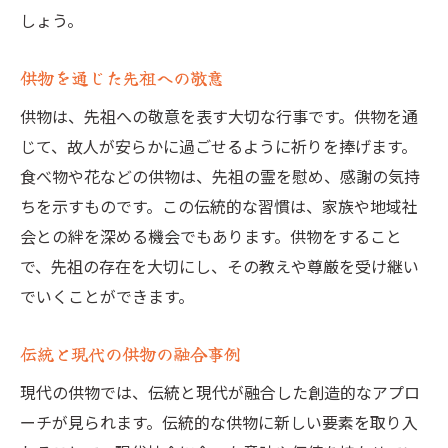
新しい供物のアイデアとその背景
しょう。
現代における供物のトレンド
供物を通じた先祖への敬意
伝統の供物を現代風にアレンジ
供物は、先祖への敬意を表す大切な行事です。供物を通
家族の意見を反映した供物選び
じて、故人が安らかに過ごせるように祈りを捧げます。
供物の進化と社会の変化
食べ物や花などの供物は、先祖の霊を慰め、感謝の気持
お墓参りに欠かせない供物の歴史と最新トレン
ちを示すものです。この伝統的な習慣は、家族や地域社
ド
会との絆を深める機会でもあります。供物をすること
供物の歴史的背景とその進化
で、先祖の存在を大切にし、その教えや尊厳を受け継い
現代の供物トレンドとは
でいくことができます。
歴史を学ぶことで見える供物の意義
伝統と現代の供物の融合事例
伝統と現代の供物比較
供物の最新トレンドを取り入れる方法
現代の供物では、伝統と現代が融合した創造的なアプロ
ーチが見られます。伝統的な供物に新しい要素を取り入
供物を通じた新しいお墓参りの形