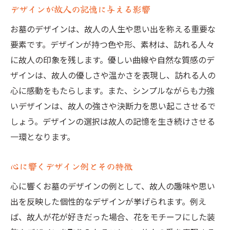
デザインが故人の記憶に与える影響
家族の絆を強めるデザインの選び方
お墓のデザインは、故人の人生や思い出を称える重要な
思い出を未来に伝えるデザインの重要性
要素です。デザインが持つ色や形、素材は、訪れる人々
伝統と現代が融合する新しいお墓のデザイン
に故人の印象を残します。優しい曲線や自然な質感のデ
伝統的要素を現代風にアレンジ
ザインは、故人の優しさや温かさを表現し、訪れる人の
新しい技術を取り入れたデザインの魅力
心に感動をもたらします。また、シンプルながらも力強
伝統とモダンが調和するデザイン事例
いデザインは、故人の強さや決断力を思い起こさせるで
現代のライフスタイルに合ったデザイン
しょう。デザインの選択は故人の記憶を生き続けさせる
一環となります。
伝統的な美しさを保つための工夫
未来に受け継がれる新しいデザイン
心に響くデザイン例とその特徴
心に響くお墓のデザインがもたらす癒しの効果
心に響くお墓のデザインの例として、故人の趣味や思い
癒しの空間を作るデザインのポイント
出を反映した個性的なデザインが挙げられます。例え
デザインが心理的に与える影響
ば、故人が花が好きだった場合、花をモチーフにした装
自然と調和したデザインの癒し効果