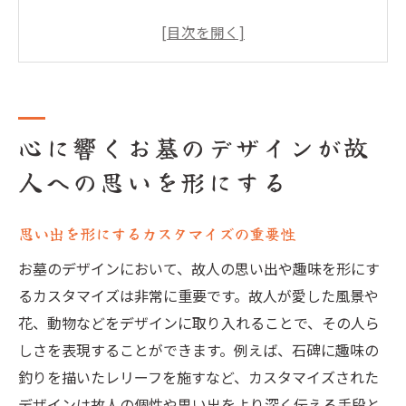
家族の意見を尊重したデザインの選び方
故人の生きた証を表現するアプローチ
地域や文化に根差したデザインの選定
デザインが故人の記憶に与える影響
心に響くお墓のデザインが故
心に響くデザイン例とその特徴
人への思いを形にする
自然石を使ったナチュラルなお墓の魅力
自然石が持つ独特の風合いとその魅力
思い出を形にするカスタマイズの重要性
環境との調和を考えたデザイン選び
自然素材がお墓に与える癒しの効果
お墓のデザインにおいて、故人の思い出や趣味を形にす
るカスタマイズは非常に重要です。故人が愛した風景や
メンテナンスが簡単な自然石お墓の特徴
花、動物などをデザインに取り入れることで、その人ら
季節ごとの美しさを楽しむ自然石の魅力
しさを表現することができます。例えば、石碑に趣味の
自然石を使ったお墓のデザイン事例
釣りを描いたレリーフを施すなど、カスタマイズされた
カスタマイズで個性を表現するお墓のデザイン
デザインは故人の個性や思い出をより深く伝える手段と