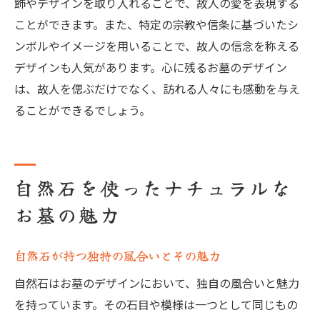
飾やデザインを取り入れることで、故人の愛を表現する
心を落ち着かせるカラーリングの選び方
ことができます。また、特定の宗教や信条に基づいたシ
癒しをテーマにしたお墓のデザイン事例
ンボルやイメージを用いることで、故人の信念を称える
家族の心を癒すデザインの工夫
デザインも人気があります。心に残るお墓のデザイン
は、故人を偲ぶだけでなく、訪れる人々にも感動を与え
ることができるでしょう。
自然石を使ったナチュラルな
お墓の魅力
自然石が持つ独特の風合いとその魅力
自然石はお墓のデザインにおいて、独自の風合いと魅力
を持っています。その石目や模様は一つとして同じもの