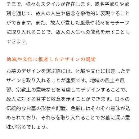
故人の趣味を反映したお墓のデザインアイデア
チまで、様々なスタイルが存在します。戒名字彫りや彫
刻を通じて、故人の人生や信念を象徴的に表現すること
趣味を象徴するデザインの提案
ができます。また、故人が愛した風景や花々をモチーフ
故人の愛したものを取り入れたデザイン
に取り入れることで、故人の人生への敬意を示すことも
趣味に基づくユニークなデザイン例
できます。
趣味ごとに異なるデザインのポイント
趣味でつながる家族の絆を強めるデザイン
地域や文化に根差したデザインの選定
カスタマイズで趣味を表現するためのヒン
お墓のデザインを選ぶ際には、地域や文化に根差したデ
ト
ザインを取り入れることが重要です。地域の風土や風
思い出を刻むお墓のデザインが家族の絆を深め
習、宗教上の意味などを考慮してデザインすることで、
る
故人に対する尊重と敬意を示すことができます。日本の
家族の歴史を刻むデザインの工夫
伝統的なお墓の形状や配置、色彩にはそれぞれ意味が込
共有の思い出を形にするデザイン
められており、それらを取り入れることでお墓に深い意
味が宿るでしょう。
家族が共に過ごした時間を表現する
思い出を共有するためのお墓の役割