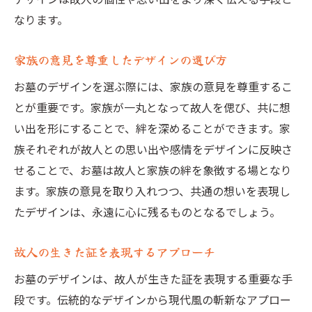
オーダーメイドのデザインプロセス
なります。
故人の趣味や嗜好を反映したデザイン
家族の意見を尊重したデザインの選び方
カスタマイズの自由度とそのメリット
故人らしさを演出するためのアイデア
お墓のデザインを選ぶ際には、家族の意見を尊重するこ
家族全員の意見を取り入れたデザイン
とが重要です。家族が一丸となって故人を偲び、共に想
い出を形にすることで、絆を深めることができます。家
カスタマイズ事例とその成功ストーリー
族それぞれが故人との思い出や感情をデザインに反映さ
宗教や信条に基づくお墓のデザインの選び方
せることで、お墓は故人と家族の絆を象徴する場となり
宗教的シンボルを取り入れたデザイン
ます。家族の意見を取り入れつつ、共通の想いを表現し
信条に基づくデザインの注意点
たデザインは、永遠に心に残るものとなるでしょう。
宗教儀式に適したデザインの特徴
信仰や信条を尊重したデザイン事例
故人の生きた証を表現するアプローチ
文化や宗教背景を反映したお墓作り
お墓のデザインは、故人が生きた証を表現する重要な手
宗教的観点から見たデザインの違い
段です。伝統的なデザインから現代風の斬新なアプロー