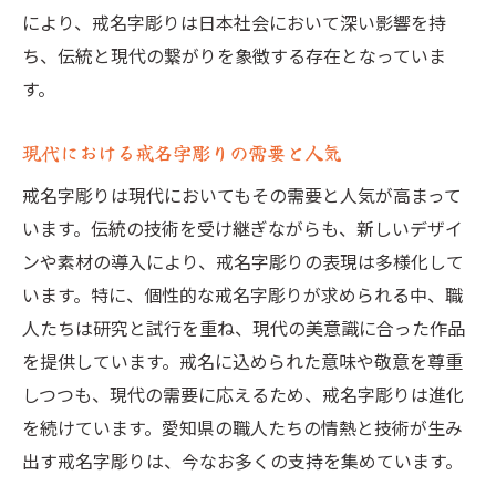
職人たちの秘伝の技術とその伝承
により、戒名字彫りは日本社会において深い影響を持
戒名字彫りの完成度を高めるための工夫
ち、伝統と現代の繋がりを象徴する存在となっていま
戒名字彫りが故人に寄り添う瞬間とその意義
す。
戒名字彫りの儀式とその重要性
現代における戒名字彫りの需要と人気
故人への祈りを込めた戒名字彫り
家族の思いを受け止める戒名字彫り
戒名字彫りは現代においてもその需要と人気が高まって
戒名字彫りがもたらす心の癒し
います。伝統の技術を受け継ぎながらも、新しいデザイ
ンや素材の導入により、戒名字彫りの表現は多様化して
故人の生前の思い出と戒名字彫り
います。特に、個性的な戒名字彫りが求められる中、職
戒名字彫りと故人の永遠のつながり
人たちは研究と試行を重ね、現代の美意識に合った作品
心を込めて刻む戒名字彫りの未来への継承
を提供しています。戒名に込められた意味や敬意を尊重
次世代の職人への技術伝承
しつつも、現代の需要に応えるため、戒名字彫りは進化
戒名字彫りの文化保存とその方法
を続けています。愛知県の職人たちの情熱と技術が生み
現代社会における戒名字彫りの役割
出す戒名字彫りは、今なお多くの支持を集めています。
未来の戒名字彫りの可能性と挑戦