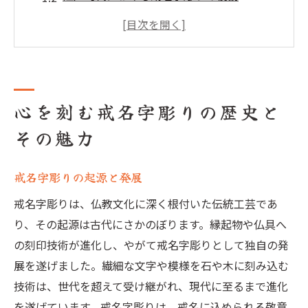
近代における戒名字彫りの技術革新
戒名字彫りの文化的背景とその影響
現代における戒名字彫りの需要と人気
他の文化における戒名字彫りの類似例
心を刻む戒名字彫りの歴史と
職人が語る戒名字彫りに込められた思いと技術
その魅力
職人の修行とその技術の継承
戒名字彫りに込められた職人の心意気
戒名字彫りの起源と発展
戒名字彫りに使われる道具とその特徴
戒名字彫りは、仏教文化に深く根付いた伝統工芸であ
一文字一文字に込められる意味と祈り
り、その起源は古代にさかのぼります。縁起物や仏具へ
職人が語る戒名字彫りの難しさと楽しさ
の刻印技術が進化し、やがて戒名字彫りとして独自の発
戒名字彫りにおける職人の責任感と誇り
展を遂げました。繊細な文字や模様を石や木に刻み込む
戒名字彫りの作業現場に密着しその技術を探る
技術は、世代を超えて受け継がれ、現代に至るまで進化
戒名字彫りの作業工程の詳細
を遂げています。戒名字彫りは、戒名に込められる敬意