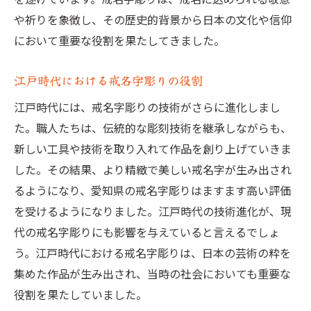
戒名字彫りの現場での職人の一日
や祈りを象徴し、その歴史的背景から日本の文化や信仰
戒名字彫りの作業場の環境とその重要性
において重要な役割を果たしてきました。
彫りの技術とその工夫
江戸時代における戒名字彫りの役割
戒名字彫りの現場での安全対策
江戸時代には、戒名字彫りの技術がさらに進化しまし
戒名字彫りの作業環境の変遷
た。職人たちは、伝統的な彫刻技術を継承しながらも、
魂を込めた戒名字彫りが持つ美しさと価値
新しい工具や技術を取り入れて作品を創り上げていきま
戒名字彫りの美的要素とその評価
した。その結果、より精緻で美しい戒名字が生み出され
美しさを形作る戒名字彫りの技法
るようになり、愛知県の戒名字彫りはますます高い評価
価値ある戒名字彫りを見分けるポイント
を受けるようになりました。江戸時代の技術進化が、現
戒名字彫りの美しさが故人に与える影響
代の戒名字彫りにも影響を与えていると言えるでしょ
戒名字彫りの価値とその市場価格
う。江戸時代における戒名字彫りは、日本の芸術の粋を
集めた作品が生み出され、当時の社会においても重要な
戒名字彫りの作品が持つ永続性
役割を果たしていました。
戒名前彫りの技術を支える職人たちの情熱と努