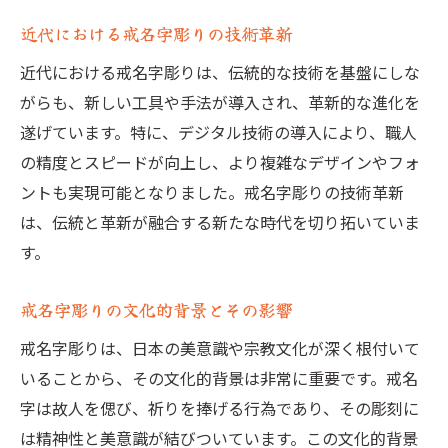
力
近代における戒名字彫りの技術革新
若い世代に技術を伝える取り組み
近代における戒名字彫りは、伝統的な技術を基盤にしな
戒名字彫りの職人の一日の流れ
がらも、新しい工具や手法が導入され、革新的な進化を
技術向上のための努力と挑戦
遂げています。特に、デジタル技術の導入により、職人
戒名字彫りの職人同士の絆と競争
の精度とスピードが向上し、より複雑なデザインやフォ
地域社会への貢献と戒名字彫り
ントも実現可能となりました。戒名字彫りの技術革新
情熱を持ち続けるための取り組み
は、伝統と革新が融合する新たな時代を切り拓いていま
戒名字彫りの魅力を究極まで引き出す技術の秘
す。
密
戒名字彫りの文化的背景とその影響
最高の戒名字彫りを作るための技法
戒名字彫りの道具選びとそのこだわり
戒名字彫りは、日本の美意識や宗教文化が深く根付いて
いることから、その文化的背景は非常に重要です。戒名
戒名字彫りの技術の進化とその未来
字は故人を偲び、祈りを捧げる行為であり、その彫刻に
最先端技術と伝統技法の融合
は精神性と美意識が結びついています。この文化的背景