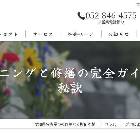
052-846-4575
※営業電話断り
ンセプト
サービス
料金ページ
お知らせ
あいさつ
ニングと修繕の完全ガ
エリア
秘訣
愛知県名古屋市のお墓なら彫刻本舗
コラム
プロに