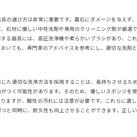
プロの技術で墓石を長持ちさせるためのクリーニング方法
墓石の寿命を延ばすプロの技
道具の選び方は非常に重要です。墓石にダメージを与えず
定期的なクリーニングが墓石に与える影響
ば、石材に優しい中性洗剤や専用のクリーニング剤が最適
墓石の素材ごとの適切なケア方法
用する器具には、高圧洗浄機や柔らかいブラシがあり、こ
プロのクリーニングと自己流の違い
においても、専門家のアドバイスを参考にし、適切な洗剤
クリーニング後のメンテナンス方法
プロの技術で守る墓石の美しさ
お墓クリーニングで墓石の美観を取り戻す
応じた適切な洗浄方法を採用することは、長持ちさせるた
クリーニング前後の違いを実感
傷がつく可能性があります。そのため、優しいスポンジを
お墓クリーニングで得られる満足感
ありますが、酸性の汚れには注意が必要です。これらに適
保つと同時に、耐久性も向上させることができます。正し
プロの技で蘇る墓石の輝き
クリーニングがもたらす心理的効果
プロの手でお墓の魅力を最大限に