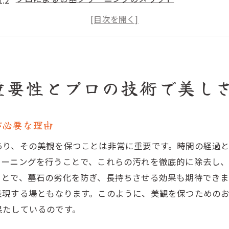
クリーニングの頻度とタイミング
適切な洗剤と道具の選び方
墓石の素材に応じたクリーニング方法
クリーニングが墓石の耐久性に与える影響
重要性とプロの技術で美し
プロによるお墓クリーニングで故人への敬意を表現
プロの技術が故人への敬意を示す理由
が必要な理由
お墓クリーニングで家族と故人を繋ぐ
プロの技術と故人への思い
あり、その美観を保つことは非常に重要です。時間の経過
クリーニング後のお墓参りの快適さ
リーニングを行うことで、これらの汚れを徹底的に除去し
ことで、墓石の劣化を防ぎ、長持ちさせる効果も期待でき
故人の記憶を新たにするお墓クリーニング
表現する場ともなります。このように、美観を保つための
プロの手でお墓が蘇る瞬間
果たしているのです。
墓石の汚れと劣化を防ぐためのプロのクリーニングテクニ