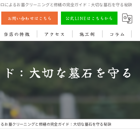
プロによるお墓クリーニングと修繕の完全ガイド：大切な墓石を守る秘訣
お問い合わせはこちら
公式LINEはこちらから
当店の特徴
アクセス
施工例
コラム
彫刻
イド：大切な墓石を守る
戒名
法名
色入れ
クリーニング
よるお墓クリーニングと修繕の完全ガイド：大切な墓石を守る秘訣