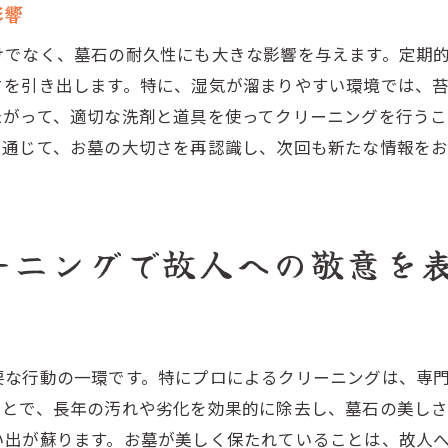
影響
クリーニング後の美しいお墓の維持方法
季節ごとのお墓クリーニングとプロのメンテナンス
けでなく、墓石の耐久性にも大きな影響を与えます。定期
さを引き出します。特に、湿気が溜まりやすい環境では、
春夏秋冬のクリーニングポイント
たがって、適切な洗剤と道具を使ってクリーニングを行う
季節ごとに異なるお墓のケア方法
を通じて、お墓の大切さを再認識し、次回も新たな情報を
プロが行う季節別メンテナンス
春先の花粉対策とクリーニング
夏の猛暑による墓石の劣化防止
ーニングで故人への敬意を
秋冬の寒暖差による墓石の保護
お墓クリーニングのプロが教える石材に優しいケア方法
石材を傷つけないクリーニングのコツ
プロが推奨する優しい洗剤と道具
要な行動の一環です。特にプロによるクリーニングは、専
石材の種類別ケア方法
ことで、長年の汚れや劣化を効果的に除去し、墓石の美しさ
プロの技術で守る石材の輝き
い出が蘇ります。お墓が美しく保たれていることは、故人