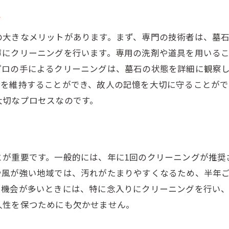
主な墓石汚れの原因
ト
プロが使うクリーニングテクニック
の大きなメリットがあります。まず、専門の技術者は、墓
劣化を防ぐための日常ケア
寧にクリーニングを行います。専用の洗剤や道具を用いる
プロの技術で防ぐ墓石のひび割れ
プロの手によるクリーニングは、墓石の状態を詳細に観察
苔やカビを除去する効果的な方法
墓を維持することができ、故人の記憶を大切に守ることがで
クリーニングで防ぐ墓石の色あせ
大切なプロセスなのです。
お墓クリーニングのポイントをプロが解説
プロが教えるクリーニングの基本
日常的なお墓のお手入れ方法
とが重要です。一般的には、年に1回のクリーニングが推奨
季節ごとに異なるクリーニングポイント
や風が強い地域では、汚れがたまりやすくなるため、半年
プロが使うおすすめの道具と洗剤
る機会が多いときには、特に念入りにクリーニングを行い
クリーニング時の注意点
久性を保つためにも欠かせません。
プロの技術で見違えるお墓の変化