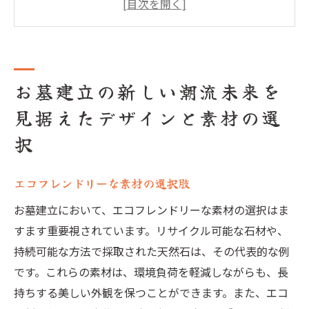
パーソナライズされたデザイン
新しい供養の形に注目
未来を見据えた建設技術
お墓建立の新しい潮流未来を
家族の歴史を未来に伝える方法
見据えたデザインと素材の選
家族の歴史を未来に残すお墓建立の意義と最新
トレンド
択
家族の絆を深めるデザイン
最新素材の耐久性と美しさ
エコフレンドリーな素材の選択肢
デジタルアーカイブの活用
お墓建立において、エコフレンドリーな素材の選択はま
環境に優しいお墓の選択
すます重要視されています。リサイクル可能な石材や、
未来の供養文化の変遷
持続可能な方法で採取された天然石は、その代表的な例
です。これらの素材は、環境負荷を軽減しながらも、長
持続可能な建設方法
持ちする美しい外観を保つことができます。また、エコ
エコとデジタル技術が融合する未来のお墓新し