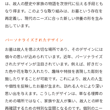
パーソナライズされた供養方法
は、故人の歴史や家族の物語を次世代に伝える手段とも
次世代に向けたお墓の設計
なり得ます。このような取り組みは、お墓という存在を
お墓建立におけるデジタル技術の活用で未来に
再定義し、現代のニーズに合った新しい供養の形を生み
残す思い出
出しています。
QRコードを使ったデジタルアーカイブ
パーソナライズされたデザイン
オンラインでの供養サービス
お墓は故人を偲ぶ大切な場所であり、そのデザインには
デジタルメモリアルの可能性
個々の思いが込められています。近年、パーソナライズ
デジタル技術で家族の歴史を残す
されたデザインが注目されています。例えば、好きだっ
未来の供養文化の変化
た色や花を取り入れたり、趣味や特技を表現した彫刻を
テクノロジーで思い出を保存する方法
施したりすることが可能です。これにより、故人の人生
環境に優しい素材で築く未来のお墓持続可能な
や個性を反映したお墓が生まれ、訪れる人々により深い
供養方法
思い出を与えます。こうしたデザインは、単なる埋葬の
リサイクル素材の利用例
ための場所ではなく、家族や友人が集い、故人との絆を
自然と調和したデザイン
再確認するための特別な空間となるのです。個別のニー