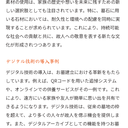
素材の使用は、家族の歴史や想いを未来に残すための新
い供養の形
しい選択肢としても注目されています。特に、墓石に用
エコフレンドリーな素材を使ったお墓
いる石材においては、耐久性と環境への配慮を同時に実
デジタル技術で供養をパーソナライズ
現することが求められています。これにより、持続可能
持続可能な建設方法の探求
な社会への貢献と共に、故人への敬意を表する新たな文
未来志向のデザイン例
化が形成されつつあります。
家族の記憶をデジタル化する方法
デジタル技術の導入事例
次世代に繋がる新しい供養
株式会社Ｄ．Ｉ．Ｇの提案未来に向けたお墓の
デジタル技術の導入は、お墓建立における革新をもたら
新スタイル
しています。例えば、QRコードを用いた追悼システム
や、オンラインでの供養サービスがその一例です。これ
革新的なデザインコンセプト
により、遠方にいる家族や友人が簡単に思い出を共有で
エコとテクノロジーの融合
きるようになります。デジタル技術は、従来の墓地の枠
デジタルメモリアルの提案
を超えて、より多くの人々が故人を偲ぶ機会を提供しま
持続可能な素材の選択
す。また、デジタルアーカイブとしての機能を持つお墓