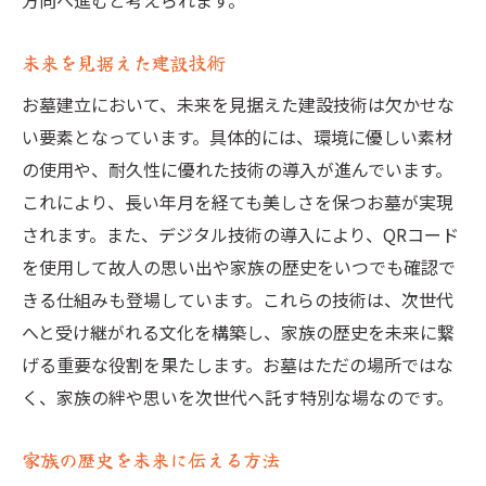
方向へ進むと考えられます。
未来に繋ぐ
伝統を守りつつ新しい技術を導入
未来を見据えた建設技術
エコフレンドリーな革新
お墓建立において、未来を見据えた建設技術は欠かせな
デジタル技術で新しい供養の形
い要素となっています。具体的には、環境に優しい素材
伝統と現代の素材の融合
の使用や、耐久性に優れた技術の導入が進んでいます。
未来志向のデザインコンセプト
これにより、長い年月を経ても美しさを保つお墓が実現
家族の絆を深めるお墓建立
されます。また、デジタル技術の導入により、QRコード
を使用して故人の思い出や家族の歴史をいつでも確認で
きる仕組みも登場しています。これらの技術は、次世代
へと受け継がれる文化を構築し、家族の歴史を未来に繋
げる重要な役割を果たします。お墓はただの場所ではな
く、家族の絆や思いを次世代へ託す特別な場なのです。
家族の歴史を未来に伝える方法