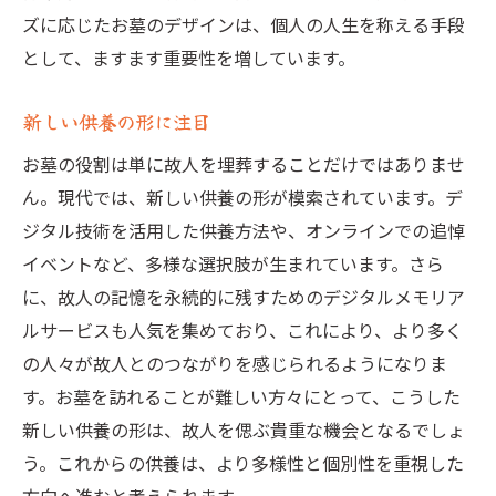
ズに応じたお墓のデザインは、個人の人生を称える手段
持続可能な建設技術
として、ますます重要性を増しています。
エコフレンドリーな供養の形
未来の環境に配慮したお墓
新しい供養の形に注目
家族の未来を考えた素材選び
お墓の役割は単に故人を埋葬することだけではありませ
次世代に伝えるお墓デザインの工夫とその重要
ん。現代では、新しい供養の形が模索されています。デ
性
ジタル技術を活用した供養方法や、オンラインでの追悼
パーソナライズされたデザインの工夫
イベントなど、多様な選択肢が生まれています。さら
デジタル技術で思い出を刻む
に、故人の記憶を永続的に残すためのデジタルメモリア
未来を見据えた耐久性の高い素材
ルサービスも人気を集めており、これにより、より多く
環境に優しいデザイン例
の人々が故人とのつながりを感じられるようになりま
す。お墓を訪れることが難しい方々にとって、こうした
家族の歴史を未来に繋ぐデザイン
新しい供養の形は、故人を偲ぶ貴重な機会となるでしょ
次世代に残す思い出の方法
う。これからの供養は、より多様性と個別性を重視した
伝統と革新が融合するお墓の新潮流家族の絆を