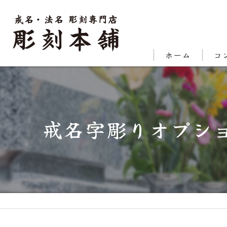
ホーム
コ
代表
対応
戒名字彫りオプシ