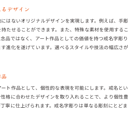
伝統技法を活かした現代的な戒名字彫り
れるデザイン
戒名字彫りに見る日本の文化と歴史
他にはないオリジナルデザインを実現します。例えば、手
現代アートと融合する戒名字彫りのデザイン
を持たせることができます。また、特殊な素材を使用する
伝統と革新が共存する戒名字彫りの魅力
記念品ではなく、アート作品としての価値を持つ戒名字彫
古典的なスタイルを活かしたモダンな戒名字彫り
ます進化を遂げています。選べるスタイルや技法の幅広さ
戒名字彫りに見る新旧の美の融合
心に響く特別な戒名字彫りのデザイン選択
感情を表現する戒名字彫りのテクニック
作品
故人の個性を引き出すデザインオプション
アート作品として、個性的な表現を可能にします。戒名と
戒名字彫りの選択肢とその意義
や性格に合わせたデザインを取り入れることで、より個性
戒名字彫りで伝える思いの深さ
が丁寧に仕上げられます。戒名字彫りは単なる彫刻にとど
選び抜かれたデザインが生む感動
心に刻まれる戒名字彫りの選び方