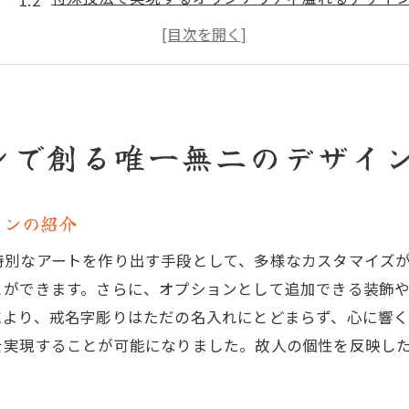
戒名字彫りで表現する個性的なアート作品
多様なスタイルで選ぶ戒名字彫りの魅力
唯一無二のデザインを実現する戒名字彫りの可能
戒名字彫りオプションの選び方ポイント
ンで創る唯一無二のデザイ
故人への想いを刻む戒名字彫りのアート作品
戒名字彫りで故人への敬意を表現
ョンの紹介
思いを込めた戒名字彫りのデザイン事例
戒名字彫りで実現する心に響くアート
特別なアートを作り出す手段として、多様なカスタマイズ
故人の人生を反映する戒名字彫りの技法
とができます。さらに、オプションとして追加できる装飾
により、戒名字彫りはただの名入れにとどまらず、心に響
戒名字彫りが奏でる感動的なストーリー
を実現することが可能になりました。故人の個性を反映し
心に残る戒名字彫りアートの制作プロセス
伝統と現代が交差する戒名字彫りの魅力