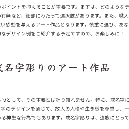
戒名字彫りで描く人生の軌跡
のポイントを抑えることが重要です。まずは、どのような
戒名字彫りが紡ぐ感動的なアートの物語
の有無など、細部にわたって選択肢があります。また、職人
深い感動を与えるアート作品となります。慎重に選び、あ
感動を呼ぶ戒名字彫りアートの魅力
的なデザイン例をご紹介する予定ですので、お楽しみに！
アートとしての戒名字彫りが伝える物語
見た人の心を打つ戒名字彫りのデザイン
戒名字彫りが紡ぐ美しいストーリー
戒名字彫りのアート作品
感情が溢れる戒名字彫りの制作背景
魂を揺さぶる戒名字彫りアートの世界
戒名字彫りで実現するあなたの愛と敬意
戒名字彫りで伝える深い愛の形
手段として、その重要性は計り知れません。特に、戒名字
敬意を表すための戒名字彫りの選び方
名字のデザインを通じて、故人の人格や生き様を尊重し、
愛と敬意を込めた戒名字彫りのデザイン
める神聖な行為でもあります。戒名字彫りは、遺族にとっ
感謝の気持ちを刻む戒名字彫りの魅力