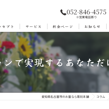
052-846-4575
※営業電話断り
ンセプト
サービス
料金ページ
お知らせ
あいさつ
エリア
ョンで実現するあなただ
愛知県名古屋市のお墓なら彫刻本舗
コラム