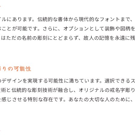
職人技が光る戒名字彫りの視覚的美しさ
力
熟練した職人技が生む美しい戒名字彫り
イルにあります。伝統的な書体から現代的なフォントまで、
戒名字彫りのディテールに込められた技術
ぶことが可能です。さらに、オプションとして装飾や図柄
視覚的美しさを追求した戒名字彫りの秘密
りはただの名前の彫刻にとどまらず、故人の記憶を永遠に
職人の手の温もりを感じる戒名字彫り
美しさを引き立てる戒名字彫りの技法
細部までこだわった戒名字彫りのアート
彫りの可能性
戒名字彫りで表現する故人の個性と人生
のデザインを実現する可能性に満ちています。選択できる
個性を反映する独自の戒名字彫りデザイン
技術と伝統的な彫刻技術が融合し、オリジナルの戒名字彫
故人の人生を象徴する戒名字彫りの選択肢
を感じさせる特別な存在です。あなたの大切な人のために
戒名字彫りに盛り込む故人の思い出
故人のストーリーを語る戒名字彫り
ト
個々の人生を表現した戒名字彫り