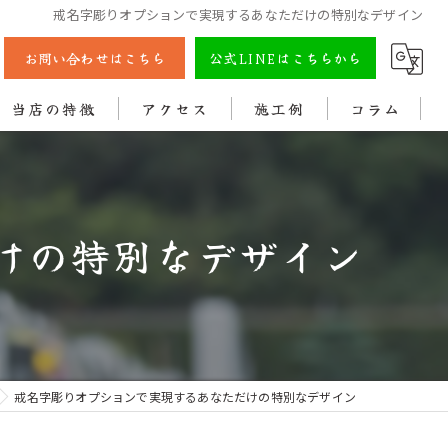
戒名字彫りオプションで実現するあなただけの特別なデザイン
お問い合わせはこちら
公式LINEはこちらから
当店の特徴
アクセス
施工例
コラム
彫刻
戒名
けの特別なデザイン
法名
色入れ
クリーニング
戒名字彫りオプションで実現するあなただけの特別なデザイン