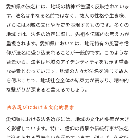
愛知県での戒名の歴史と法名の役割
愛知県の法名には、地域の精神が色濃く反映されていま
愛知県における戒名の歴史的変遷
す。法名は単なる名前ではなく、故人の性格や生き様、
戒名と法名が果たす社会的意義
さらには地域の文化や歴史を表現するものです。多くの
地域では、法名の選定に際し、先祖や伝統的な考え方が
地域社会における歴史的な変化
重視されます。愛知県においては、地元特有の風習や信
戒名の進化と法名の役割の変遷
仰が法名に盛り込まれることが一般的です。このような
過去から現代へ繋がる戒名と法名
背景から、法名は地域のアイデンティティをも示す重要
地域の歴史に根ざした法名の位置
な要素となっています。地域の人々が法名を通じて故人
法名と戒名に見る愛知県の文化的伝統
を偲ぶことで、地域社会全体の結束力が高まり、精神的
法名と戒名に影響を与えた文化的要素
な繋がりが深まると言えるでしょう。
愛知県の文化が育んだ法名の特徴
法名選びにおける文化的要素
戒名に込められた愛知の文化遺産
地域文化がもたらす法名の深み
愛知県における法名選びには、地域の文化的要素が大き
く影響しています。特に、信仰の背景や伝統行事が法名
伝統的価値観が形になった法名
に込められる意味合いを深めています。例えば、仏教行