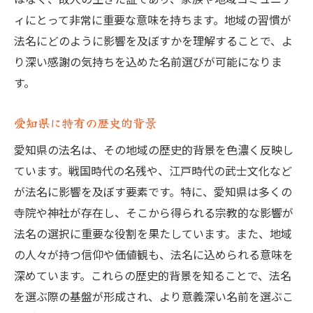
伝統と革新が交わる法名選び
ィにとって非常に重要な意味を持ちます。地域の習慣が
愛知県ならではの法名の個性
法名にどのように影響を及ぼすかを理解することで、よ
り深い感謝の気持ちを込めた名前選びが可能になりま
地域の特色が反映された法名
す。
法名選びの過程に見る地域愛
選ばれる理由とは？愛知県の法名
愛知県に特有の歴史的背景
地域特有の技法が光る愛知県の法名
愛知県の法名は、その地域の歴史的背景を色濃く反映し
伝統技法が生み出す独自性
ています。戦国時代の名残や、江戸時代の武士文化など
技術革新と伝統の融合
が法名に影響を及ぼす要素です。特に、愛知県は多くの
愛知県の法名に見る職人技
寺院や神社が存在し、そこから得られる宗教的な影響が
地域の匠たちが支える法名文化
法名の選択に重要な役割を果たしています。また、地域
法名制作における地域特有の技術
の人々が持つ信仰や価値観も、法名に込められる意味を
深めています。これらの歴史的背景を知ることで、法名
技法が伝える地域の歴史と文化
を選ぶ際の基盤が形成され、より意義深い名前を選ぶこ
戒名と法名、違いと共通点を解説