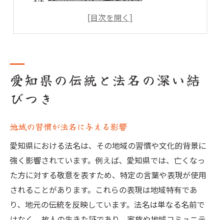
伝統行事に見る法名の重要性
法名に込められた地域の精神
法名選びにおける文化的要素
地域社会における法名の役割
愛知県の伝統と法名の深い結
法名に込められた故人への敬意と感謝
びつき
法名を通じた故人への想い
敬意を表す法名の選定基準
地域の習慣が法名に与える影響
遺族の思いを反映する法名
愛知県における法名は、その地域の習慣や文化的背景に
法名が象徴する感謝の心
強く影響されています。例えば、愛知県では、亡くなっ
故人への尊敬を表す伝統的表現
た方に対する敬意を表すため、特定の言葉や表現が使用
法名に託された祈りの形
されることがあります。これらの表現は地域特有であ
愛知県独自の法名選びの魅力を探る
り、地元の伝統を反映しています。法名は単なる名前で
地域が育む法名の多様性
はなく、故人の生きた証であり、家族や地域コミュニテ