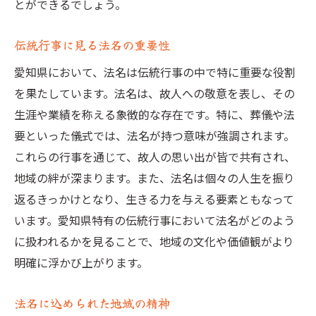
とができるでしょう。
戒名と法名の基本的な違い
両者に共通する地域性の影響
伝統行事に見る法名の重要性
戒名と法名に見る文化的背景
愛知県において、法名は伝統行事の中で特に重要な役割
故人への想いが形になるプロセス
を果たしています。法名は、故人への敬意を表し、その
戒名と法名が果たす社会的役割
生涯や業績を称える象徴的な存在です。特に、葬儀や法
両者の選択がもたらす意味
要といった儀式では、法名が持つ意味が強調されます。
地域文化が影響する法名の選び方ポイント
これらの行事を通じて、故人の思い出が皆で共有され、
地域の絆が深まります。また、法名は個々の人生を振り
文化的背景を考慮した法名選び
返るきっかけとなり、生きる力を与える要素ともなって
地域特有のスタイルを取り入れる
います。愛知県特有の伝統行事において法名がどのよう
法名選定における伝統の重視
に扱われるかを見ることで、地域の文化や価値観がより
文化が法名選定に与える影響
明確に浮かび上がります。
地域社会が押し付ける選択肢
法名選びで知っておくべき文化的ポイント
法名に込められた地域の精神