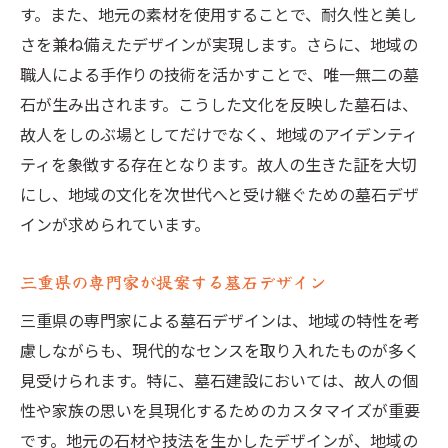
す。また、地元の素材を使用することで、耐久性と美し
地域文化を尊重したデザインの提案
さを兼ね備えたデザインが実現します。さらに、地域の
地域の美を引き立てるデザインアイデア
職人による手作りの技術を活かすことで、唯一無二の墓
調和を重視した持続可能な建設
石が生み出されます。こうした文化を反映した墓石は、
地域特有の素材を用いたデザイン
故人をしのぶ場としてだけでなく、地域のアイデンティ
三重県における持続可能な墓石デザインの進化
ティを象徴する存在となります。故人の生きた証を大切
持続可能な素材の選択とその意義
にし、地域の文化を次世代へと受け継ぐための墓石デザ
インが求められています。
エコフレンドリーな墓石建設の取り組み
環境負荷を減らすデザインの工夫
三重県の専門家が提案する墓石デザイン
長期的に考えた墓石デザインの提案
三重県の専門家による墓石デザインは、地域の特性を考
資源を大切にする設計の実践
慮しながらも、現代的なセンスを取り入れたものが多く
未来を見据えた持続可能なデザイン
見受けられます。特に、墓石建設においては、故人の個
三重県で選ぶ心温まる墓石建設の選択肢
性や家族の思いを具現化するためのカスタマイズが重要
心温まるデザインの選び方
です。地元の石材や技法を生かしたデザインが、地域の