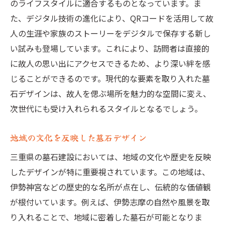
のライフスタイルに適合するものとなっています。ま
趣味と地域の特性を融合させたデザイン
た、デジタル技術の進化により、QRコードを活用して故
人の生涯や家族のストーリーをデジタルで保存する新し
デザインにこめる生前の思い出
い試みも登場しています。これにより、訪問者は直接的
家族の絆を刻む三重県でのオリジナル墓石デザ
に故人の思い出にアクセスできるため、より深い絆を感
イン
じることができるのです。現代的な要素を取り入れた墓
家族の歴史をデザインに込める方法
石デザインは、故人を偲ぶ場所を魅力的な空間に変え、
絆を象徴するデザインアイデア
次世代にも受け入れられるスタイルとなるでしょう。
メッセージを刻むことで感じる温かさ
家族の思いを反映した彫刻技術
地域の文化を反映した墓石デザイン
絆を深める墓石デザインの提案
三重県の墓石建設においては、地域の文化や歴史を反映
未来へ残す家族の物語
したデザインが特に重要視されています。この地域は、
地域の美しさと調和する三重県の墓石建設とは
伊勢神宮などの歴史的な名所が点在し、伝統的な価値観
が根付いています。例えば、伊勢志摩の自然や風景を取
地域の景観と調和するデザインの工夫
り入れることで、地域に密着した墓石が可能となりま
自然と一体化する墓石建設の技法