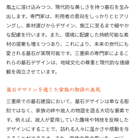
家族の希望を反映したデザイン提案
風土に溶け込みつつ、現代的な美しさを持つ墓石を生み
感謝の気持ちを込めたデザイン
出します。専門家は、利用者の意向をしっかりとヒアリ
ングし、素材選びからデザイン、施工に至るまで細やか
地域の風景に溶け込むデザインの例
な配慮を行います。また、環境に配慮した持続可能な素
故人を偲ぶ温もりのあるデザイン
材の提案も増えつつあり、これにより、未来の世代にも
選ぶ楽しさが広がる墓石デザイン
愛される墓石が実現可能です。三重県の専門家によるこ
れらの墓石デザインは、地域文化の尊重と現代的な価値
観を両立させています。
墓石デザインを通じた家族の物語の表現
三重県での墓石建設において、墓石デザインは単なる彫
刻ではなく、家族の絆や故人の物語を語る大切な要素で
す。例えば、故人が愛用していた趣味や特技を反映した
デザインにすることで、訪れる人々に温かさや感動を与