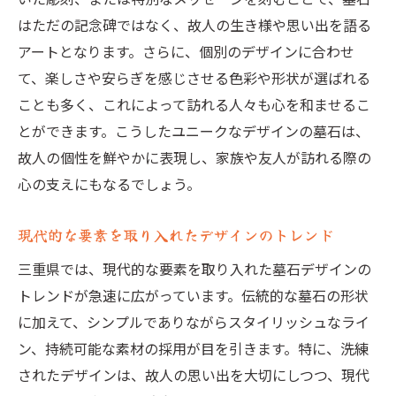
未来を見据えた墓石デザインの提案
はただの記念碑ではなく、故人の生き様や思い出を語る
三重県の自然素材を活かした墓石建設の可能性
アートとなります。さらに、個別のデザインに合わせ
自然素材の選択で個性を引き出す方法
て、楽しさや安らぎを感じさせる色彩や形状が選ばれる
環境に優しい素材を用いたデザイン
ことも多く、これによって訪れる人々も心を和ませるこ
自然素材がもたらす温かみと調和
とができます。こうしたユニークなデザインの墓石は、
故人の個性を鮮やかに表現し、家族や友人が訪れる際の
地域の素材を活かした持続可能なデザイン
心の支えにもなるでしょう。
自然の美しさを引き立てるデザイン手法
自然との共生を考慮した墓石建設
現代的な要素を取り入れたデザインのトレンド
故人の生前の趣味を反映する墓石建設三重県の
三重県では、現代的な要素を取り入れた墓石デザインの
挑戦
トレンドが急速に広がっています。伝統的な墓石の形状
故人の趣味を象徴するデザインのアイデア
に加えて、シンプルでありながらスタイリッシュなライ
生前の活動を思い出させるデザインの工夫
ン、持続可能な素材の採用が目を引きます。特に、洗練
個性的な墓石デザインの提案
されたデザインは、故人の思い出を大切にしつつ、現代
趣味を通じて故人を偲ぶ方法