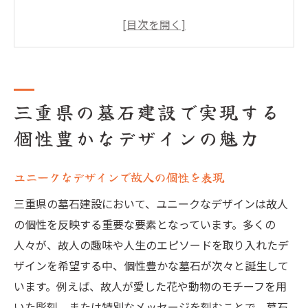
現代的な要素を取り入れたデザインのトレ
ンド
地域の文化を反映した墓石デザイン
三重県の専門家が提案する墓石デザイン
三重県の墓石建設で実現する
墓石デザインを通じた家族の物語の表現
未来に向けた持続可能なデザインの実現
個性豊かなデザインの魅力
墓石建設の新しい風三重県で個性を表現する方
法
ユニークなデザインで故人の個性を表現
伝統と革新の融合によるデザイン
三重県の墓石建設において、ユニークなデザインは故人
新素材の活用で広がるデザインの可能性
の個性を反映する重要な要素となっています。多くの
故人の思いを形にするデザインアプローチ
人々が、故人の趣味や人生のエピソードを取り入れたデ
ザインを希望する中、個性豊かな墓石が次々と誕生して
地域の職人技が光る墓石建設
います。例えば、故人が愛した花や動物のモチーフを用
デザインに込められたメッセージの重要性
いた彫刻、または特別なメッセージを刻むことで、墓石