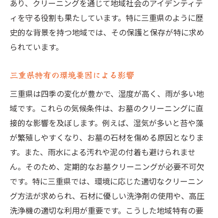
あり、クリーニングを通じて地域社会のアイデンティテ
石材に応じた適切なお墓クリーニングのテクニ
ィを守る役割も果たしています。特に三重県のように歴
ック
史的な背景を持つ地域では、その保護と保存が特に求め
大理石のお墓に最適な清掃方法
られています。
花崗岩のクリーニングで注意すべき点
御影石のお墓の手入れコツ
三重県特有の環境要因による影響
石材の種類に応じた洗浄剤選び
三重県は四季の変化が豊かで、湿度が高く、雨が多い地
石材の耐久性を保つためのクリーニング
域です。これらの気候条件は、お墓のクリーニングに直
石材別メンテナンスの頻度と方法
接的な影響を及ぼします。例えば、湿気が多いと苔や藻
三重県での料金とサービス内容の見極め方
が繁殖しやすくなり、お墓の石材を傷める原因となりま
す。また、雨水による汚れや泥の付着も避けられませ
料金プランの比較方法と注意点
ん。そのため、定期的なお墓クリーニングが必要不可欠
サービス内容が料金に与える影響
です。特に三重県では、環境に応じた適切なクリーニン
追加料金が発生するケースの確認
グ方法が求められ、石材に優しい洗浄剤の使用や、高圧
料金とサービスのバランスを考える
洗浄機の適切な利用が重要です。こうした地域特有の要