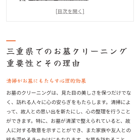
三重県特有の環境要因による影響
故人への敬意を込めた清掃の意義
お墓清掃が家族の絆を深める理由
地域社会との関係性を強化する方法
三重県でのお墓クリーニング
お墓クリーニングで石材に優しい方法を選ぶに
重要性とその理由
は
石材別に異なる清掃のアプローチ
清掃がお墓にもたらす心理的効果
環境に優しいクリーニング剤の選び方
プロの技を活かした安全な施工方法
お墓のクリーニングは、見た目の美しさを保つだけでな
く、訪れる人々に心の安らぎをもたらします。清掃によ
自然素材を活用したお墓の手入れ術
って、故人との思い出を新たにし、心の整理を行うこと
清掃後の石材保護対策おすすめ
ができます。特に、お墓が清潔で整えられていると、故
石材を傷めないための注意点
人に対する敬意を示すことができ、また家族や友人との
三重県のおすすめお墓クリーニング業者の特徴
絆を深めるきっかけにもなります。お墓を訪れること