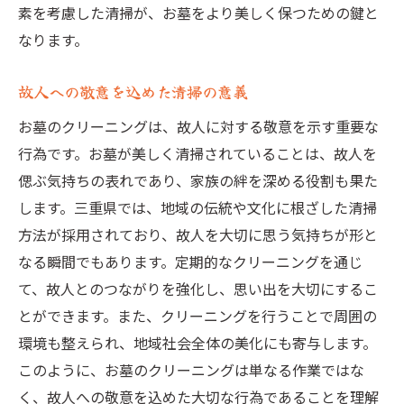
地域相場を踏まえた料金設定の見方
素を考慮した清掃が、お墓をより美しく保つための鍵と
見積もりの取り方とその活用法
なります。
お墓クリーニング後のメンテナンス方法を考え
る
故人への敬意を込めた清掃の意義
長期的なメンテナンスプランの立て方
お墓のクリーニングは、故人に対する敬意を示す重要な
定期的なお手入れが必要な理由
行為です。お墓が美しく清掃されていることは、故人を
偲ぶ気持ちの表れであり、家族の絆を深める役割も果た
季節ごとのお墓の手入れ方
します。三重県では、地域の伝統や文化に根ざした清掃
クリーニング後の石材保護策
方法が採用されており、故人を大切に思う気持ちが形と
自分でできるお墓の簡単メンテナンス
なる瞬間でもあります。定期的なクリーニングを通じ
メンテナンスサービスの選び方
て、故人とのつながりを強化し、思い出を大切にするこ
三重県のお墓クリーニングで心のケアを大切に
とができます。また、クリーニングを行うことで周囲の
する方法
環境も整えられ、地域社会全体の美化にも寄与します。
お墓参りが心に与える癒しの効果
このように、お墓のクリーニングは単なる作業ではな
心のケアを重視した清掃の取り組み
く、故人への敬意を込めた大切な行為であることを理解