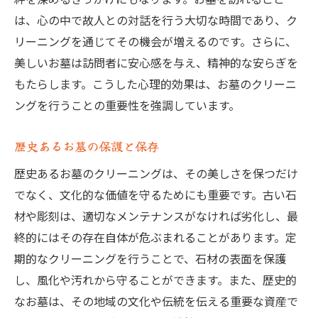
地域密着型業者の強みと活用法
は、心の中で故人との対話を行う大切な時間であり、ク
口コミで評判の高い業者を見つける方法
リーニングを通じてその機会が増えるのです。さらに、
アフターサポートが充実した業者を選ぶ
美しいお墓は訪問者に安心感を与え、精神的な安らぎを
もたらします。こうした心理的効果は、お墓のクリーニ
経験豊富な専門業者の選び方
ングを行うことの重要性を強調しています。
業者が提供する独自のサービス内容
顧客満足度の高い業者の特徴
歴史あるお墓の保護と保存
お墓のクリーニングで重視すべき信頼性と実績
歴史あるお墓のクリーニングは、その美しさを保つだけ
実績が信頼性の裏付けとなる理由
でなく、文化的な価値を守るためにも重要です。古い石
信頼できる業者を見極めるポイント
材や彫刻は、適切なメンテナンスがなければ劣化し、最
長年の実績を持つ業者の選び方
終的にはその存在自体が危ぶまれることがあります。定
過去の施工事例から業者を評価する
期的なクリーニングを行うことで、石材の表面を保護
保証制度が充実した業者を選ぶ理由
し、風化や汚れから守ることができます。また、歴史的
なお墓は、その地域の文化や伝統を伝える重要な資産で
信頼性を確認するための質問事項