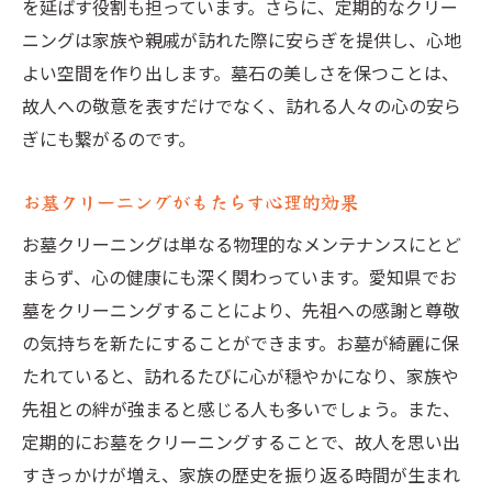
熟練の職人による安心のサービス
を延ばす役割も担っています。さらに、定期的なクリー
ニングは家族や親戚が訪れた際に安らぎを提供し、心地
愛知県で信頼されるクリーニング業者
よい空間を作り出します。墓石の美しさを保つことは、
お墓クリーニングを通じて愛知県の歴史を未来
故人への敬意を表すだけでなく、訪れる人々の心の安ら
に繋げる
ぎにも繋がるのです。
お墓に刻まれた愛知県の歴史を守る
クリーニングがもたらす地域活性化
お墓クリーニングがもたらす心理的効果
歴史的墓石を未来に残す意義
お墓クリーニングは単なる物理的なメンテナンスにとど
愛知県の文化財保護とクリーニング
まらず、心の健康にも深く関わっています。愛知県でお
お墓クリーニングが促す地域の絆
墓をクリーニングすることにより、先祖への感謝と尊敬
未来へ繋ぐ愛知県の伝統的手法
の気持ちを新たにすることができます。お墓が綺麗に保
愛知県でおすすめのお墓クリーニングサービス
たれていると、訪れるたびに心が穏やかになり、家族や
の選び方
先祖との絆が強まると感じる人も多いでしょう。また、
定期的にお墓をクリーニングすることで、故人を思い出
信頼できる業者の見極め方
すきっかけが増え、家族の歴史を振り返る時間が生まれ
口コミで選ぶクリーニングサービス