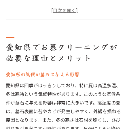
墓石の美しさを保つための重要性
お墓クリーニングがもたらす心理的効果
愛知県特有の墓石デザインの保全
環境に優しいクリーニング方法の紹介
愛知県でお墓クリーニングが
お墓クリーニングの費用対効果を考える
必要な理由とメリット
お墓クリーニングで愛知県の思い出を守る方法
家族の歴史を未来に繋ぐための手入れ
愛知県の気候が墓石に与える影響
愛知県の伝統を守るクリーニング技術
クリーニングで蘇る思い出の風景
愛知県は四季がはっきりしており、特に夏は高温多湿、
冬は寒冷という気候特性があります。このような気候条
墓石に込められたメッセージを守る
件が墓石に与える影響は非常に大きいです。高湿度の夏
お墓クリーニングの心温まるエピソード
は、墓石表面に苔やカビが発生しやすく、外観を損ねる
愛知県の風土に合ったクリーニング術
原因となります。また、冬の寒さは石材を脆くし、ひび
苔や汚れを一掃！愛知県での効果的なお墓クリ
割れを引き起こす可能性があります。気候による汚染や