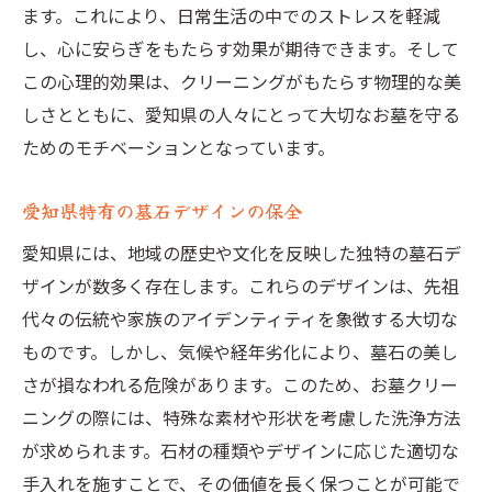
ます。これにより、日常生活の中でのストレスを軽減
料金プランと品質のバランスを考える
し、心に安らぎをもたらす効果が期待できます。そして
サービス内容の比較ポイント
この心理的効果は、クリーニングがもたらす物理的な美
愛知県の人気クリーニングサービス紹介
しさとともに、愛知県の人々にとって大切なお墓を守る
アフターサービスの重要性を知る
ためのモチベーションとなっています。
愛知県でお墓クリーニングの新常識を学ぶ
愛知県特有の墓石デザインの保全
最新の洗浄技術を取り入れる意義
クリーニングに関する誤解を解く
愛知県には、地域の歴史や文化を反映した独特の墓石デ
ザインが数多く存在します。これらのデザインは、先祖
知っておきたい洗浄の基礎知識
代々の伝統や家族のアイデンティティを象徴する大切な
愛知県で注目のエコクリーニング
ものです。しかし、気候や経年劣化により、墓石の美し
クリーニングとメンテナンスの違い
さが損なわれる危険があります。このため、お墓クリー
地域に根付く新しいクリーニング文化
ニングの際には、特殊な素材や形状を考慮した洗浄方法
お墓クリーニングで愛知県の先祖を敬う心を守
が求められます。石材の種類やデザインに応じた適切な
る
手入れを施すことで、その価値を長く保つことが可能で