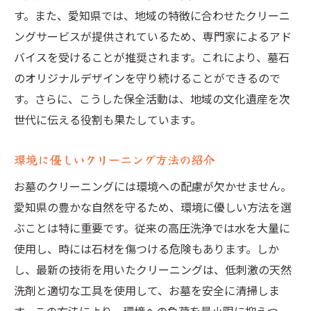
お墓を通じて感じる先祖への感謝
す。また、愛知県では、地域の特徴に合わせたクリーニ
クリーニングがもたらす心の浄化
ングサービスが提供されているため、専門家によるアド
愛知県の霊園でのクリーニング体験
バイスを受けることが推奨されます。これにより、墓石
のオリジナルデザインを守り続けることができるので
先祖供養の一環としてのクリーニング
す。さらに、こうした保全活動は、地域の文化遺産を次
お墓クリーニングが生む家族の会話
世代に伝える役割も果たしています。
伝統行事とクリーニングの共存
環境に優しいクリーニング方法の紹介
お墓のクリーニングには環境への配慮が欠かせません。
愛知県の豊かな自然を守るため、環境に優しい方法を選
ぶことは特に重要です。従来の高圧洗浄では水を大量に
使用し、時には石材を傷つける危険もあります。しか
し、最新の技術を用いたクリーニングは、低刺激の天然
洗剤と適切な工具を使用して、お墓を安全に清掃しま