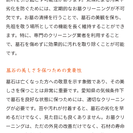
ーニング術
劣化を防ぐためには、定期的なお墓クリーニングが不可
苔除去に最適なクリーニング方法
欠です。お墓の清掃を行うことで、墓石の美観を保ち、
愛知県で実践される洗浄技術の進化
先祖を敬う場所としての機能を長く維持することができ
プロが教えるお墓クリーニングのコツ
ます。特に、専門のクリーニング業者を利用すること
で、墓石を傷めずに効果的に汚れを取り除くことが可能
頑固な汚れにも効く洗浄剤の選び方
です。
お墓を傷めない優しいクリーニング
愛知県でのクリーニング成功事例
墓石の美しさを保つための重要性
愛知県のプロフェッショナルによるお墓クリー
墓石は亡くなった方への敬意を示す象徴であり、その美
ニングの実態
しさを保つことは非常に重要です。愛知県の気候条件下
地元のクリーニング業者の活躍
で墓石を良好な状態に保つためには、適切なクリーニン
プロによる細部へのこだわり
グが必要です。苔や汚れが付着すると、墓石の劣化を早
愛知県の業者選びのポイント
めるだけでなく、見た目にも良くありません。お墓クリ
プロのクリーニング技術の秘密
ーニングは、ただの外見の改善だけでなく、石材の寿命