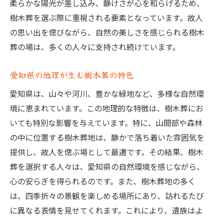
柔らかな陽光が差し込み、静けさが心を和らげるため、
自然保護に貢献する樹木葬の意義
樹木葬を選ぶ際に重視される要素となっています。故人
樹木葬を通じた自然保護活動の実践
の思い出を偲びながら、自然の美しさを感じられる樹木
地球環境に優しい樹木葬の選択
葬の場は、多くの人々に支持され続けています。
樹木葬が支える地域の自然保護
自然保護と共に歩む樹木葬の未来
愛知県の地理が生む樹木葬の特色
地域に根ざした樹木葬の保護活動
愛知県は、山々や河川、豊かな緑地など、多様な自然環
樹木葬がもたらす自然保護の意識向上
境に恵まれています。この地理的な特徴は、樹木葬にお
愛知県の四季と共に故人を偲ぶ
いても特別な影響を与えています。特に、山間部や森林
の中に位置する樹木葬地は、静かで落ち着いた雰囲気を
四季折々の景色を楽しむ樹木葬
提供し、故人を偲ぶ場として最適です。その結果、樹木
愛知県の季節感を生かした樹木葬
葬を選択する人々は、愛知県の自然環境を感じながら、
季節の移ろいを感じる樹木葬の魅力
心の安らぎを得られるのです。また、樹木葬地の多く
故人を偲ぶ愛知県の四季の変化
は、四季折々の景観を楽しめる場所にあり、訪れるたび
季節と共に訪れる樹木葬の楽しみ
に異なる表情を見せてくれます。これにより、遺族はよ