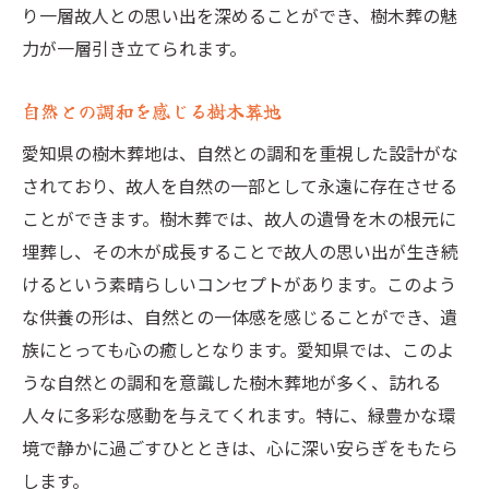
愛知県の四季が彩る樹木葬の場
り一層故人との思い出を深めることができ、樹木葬の魅
都会の喧騒から離れる樹木葬の魅力
力が一層引き立てられます。
静寂の中での樹木葬がもたらす安らぎ
自然との調和を感じる樹木葬地
都会を離れた自然の中の樹木葬地
愛知県の樹木葬地は、自然との調和を重視した設計がな
都会の喧騒を忘れる樹木葬の価値
されており、故人を自然の一部として永遠に存在させる
自然の静けさを感じる樹木葬の魅力
ことができます。樹木葬では、故人の遺骨を木の根元に
愛知県の自然に抱かれる樹木葬
埋葬し、その木が成長することで故人の思い出が生き続
静かな環境が提供する安らぎの樹木葬
けるという素晴らしいコンセプトがあります。このよう
豊かな生態系とつながる樹木葬の新たな形
な供養の形は、自然との一体感を感じることができ、遺
樹木葬が織りなす生態系との連携
族にとっても心の癒しとなります。愛知県では、このよ
自然との共生を進める樹木葬
うな自然との調和を意識した樹木葬地が多く、訪れる
愛知県の生態系に貢献する樹木葬
人々に多彩な感動を与えてくれます。特に、緑豊かな環
境で静かに過ごすひとときは、心に深い安らぎをもたら
生態系と共に育む樹木葬の意義
します。
自然環境と調和する新たな樹木葬