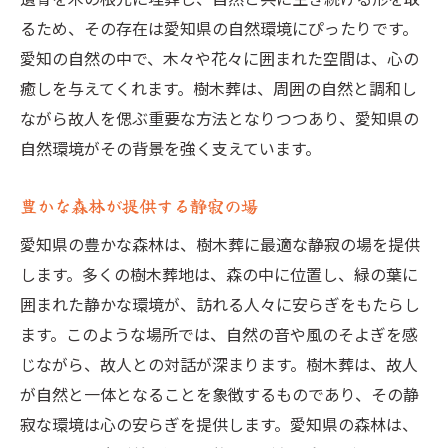
心の安らぎを提供する愛知県の樹木葬地
るため、その存在は愛知県の自然環境にぴったりです。
訪れる人を癒す自然に囲まれた樹木葬
愛知の自然の中で、木々や花々に囲まれた空間は、心の
愛知県の樹木葬が与える深い安らぎ
癒しを与えてくれます。樹木葬は、周囲の自然と調和し
ながら故人を偲ぶ重要な方法となりつつあり、愛知県の
選びたい、愛知県内の静かな樹木葬地
自然環境がその背景を強く支えています。
心を癒す愛知県の樹木葬の魅力
愛知県で見つける心安らぐ樹木葬の場
豊かな森林が提供する静寂の場
樹木葬が提供する深い癒し
愛知県の豊かな森林は、樹木葬に最適な静寂の場を提供
自然の中での樹木葬がもたらす癒し
します。多くの樹木葬地は、森の中に位置し、緑の葉に
樹木葬を通じて感じる心の安定
囲まれた静かな環境が、訪れる人々に安らぎをもたらし
自然との対話を促す樹木葬
ます。このような場所では、自然の音や風のそよぎを感
樹木葬における精神的な癒し
じながら、故人との対話が深まります。樹木葬は、故人
訪れる人に癒しを与える樹木葬の風景
が自然と一体となることを象徴するものであり、その静
寂な環境は心の安らぎを提供します。愛知県の森林は、
樹木葬が提供する新たな癒しの形