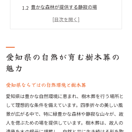
豊かな森林が提供する静寂の場
愛知県の地理が生む樹木葬の特色
自然との調和を感じる樹木葬地
愛知県特有の風景と樹木葬の関係
樹木葬に最適な愛知県の自然資源
愛知県の自然が育む樹木葬の
樹木葬で叶える自然との共生
魅力
自然と共に眠る樹木葬の魅力
樹木葬を通じた自然保護の実践
愛知県ならではの自然環境と樹木葬
自然の循環を生かす供養の形
愛知県は豊かな自然環境に恵まれ、樹木葬を行う場所と
樹木葬の設計に見る自然との共生
して理想的な条件を備えています。四季折々の美しい風
地域生態系との共鳴を目指す樹木葬
景が広がる中で、特に緑豊かな森林や静寂な山々が、故
自然との一体感を感じる樹木葬の場
人を偲ぶための場を提供しています。樹木葬は、故人の
愛知県で選ぶ心安らぐ樹木葬
遺骨を木の根元に埋葬し、自然と共に生き続ける形を取